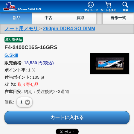
マイページ
カートを見る
検索
新品
中古
買取
自作一式
ノート用メモリ
>
260pin DDR4 SO-DIMM
取り寄せ品
F4-2400C16S-16GRS
G.Skill
販売価格:
18,530
円
(税込)
ポイント率:
1 %
付与ポイント:
185 pt
ｽﾃｰﾀｽ:
取り寄せ品
在庫目安:
納期：受注後約2~3週間
個数:
1
カートに入れる