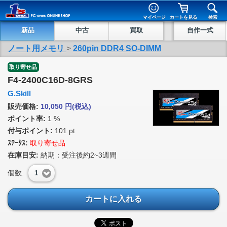
マイページ
カートを見る
検索
新品
中古
買取
自作一式
ノート用メモリ
>
260pin DDR4 SO-DIMM
取り寄せ品
F4-2400C16D-8GRS
G.Skill
販売価格:
10,050
円
(税込)
ポイント率:
1 %
付与ポイント:
101 pt
ｽﾃｰﾀｽ:
取り寄せ品
在庫目安:
納期：受注後約2~3週間
個数:
1
カートに入れる