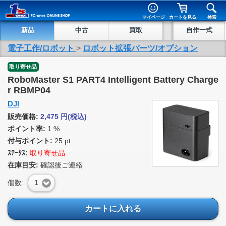
マイページ
カートを見る
検索
新品
中古
買取
自作一式
電子工作/ロボット
>
ロボット拡張パーツ/オプション
取り寄せ品
RoboMaster S1 PART4 Intelligent Battery Charge
r RBMP04
DJI
販売価格:
2,475
円
(税込)
ポイント率:
1 %
付与ポイント:
25 pt
ｽﾃｰﾀｽ:
取り寄せ品
在庫目安:
確認後ご連絡
個数:
1
カートに入れる