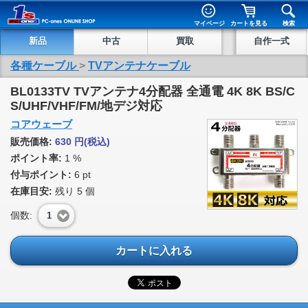
マイページ
カートを見る
検索
新品
中古
買取
自作一式
各種ケーブル
>
TVアンテナケーブル
BL0133TV TVアンテナ4分配器 全通電 4K 8K BS/C
S/UHF/VHF/FM/地デジ対応
コアウェーブ
販売価格:
630
円
(税込)
ポイント率:
1 %
付与ポイント:
6 pt
在庫目安:
残り
5
個
個数:
1
カートに入れる