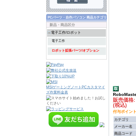
PCパーツ・自作パソコン 商品カテゴリ
新品・商品区分
電子工作/ロボット
電子工作
ロボット拡張パーツ/オプション
MSIゲーミングノートPCカスタマイ
ズ作業料金表
RoboMaste
販売価格
(税込)
付与ポイント :
カテゴリ
メーカー名
商品コード