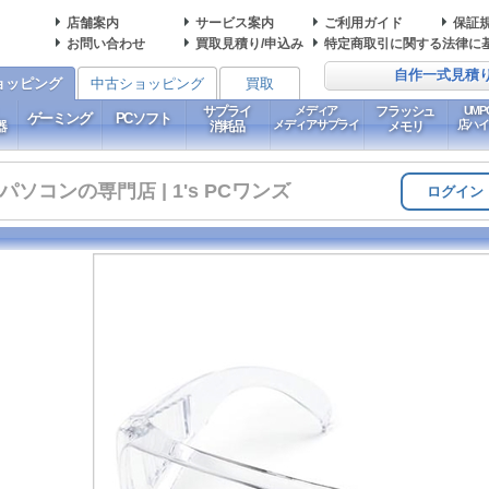
店舗案内
サービス案内
ご利用ガイド
保証
お問い合わせ
買取見積り/申込み
特定商取引に関する法律に
自作一式見積
ョッピング
中古ショッピング
買取
サプライ
メディア
フラッシュ
UM
ゲーミング
PCソフト
メディアサプライ
店ハ
器
消耗品
メモリ
コンの専門店 | 1's PCワンズ
ログイン