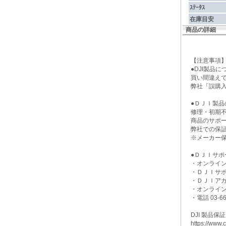
ｽﾃｰﾀｽ
在庫目安
商品の詳細
【注意事
●DJI製品
買い間違え
弊社「誤購
●ＤＪＩ製品
修理・初期
商品のサポ
弊社での保
※メーカー
●ＤＪＩサポ
・オンライ
・ＤＪＩサ
・ＤＪＩア
・オンライ
・電話 03-663
DJI 製品保
https://www.cf