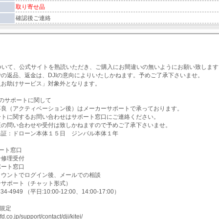
取り寄せ品
確認後ご連絡
項】
について、公式サイトを熟読いただき、ご購入にお間違いの無いようにお願い致します
での返品、返金は、DJIの意向によりいたしかねます。予めご了承下さいませ。
入お助けサービス」対象外となります。
のサポートに関して
不良（アクティベーション後）はメーカーサポートで承っております。
ートに関するお問い合わせはサポート窓口にご連絡ください。
証の問い合わせや受付は致しかねますので予めご了承下さいませ。
保証：ドローン本体１５日 ジンバル本体１年
ート窓口
ン修理受付
ポート窓口
カウントでログイン後、メールでの相談
ンサポート（チャット形式）
4-4949 （平日:10:00-12:00、14:00-17:00）
証規定
d.co.jp/support/contact/dji/kitei/