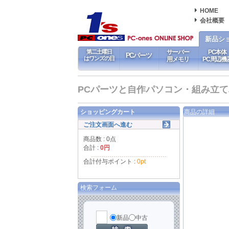
HOME
会社概要
新品シ
第二土曜日
サーバー
PC本体
PCパーツ
はワンズの日
用メモリ
PC周辺機
PCパーツと自作パソコン・組み立てパソ
ショッピングカート
商品の詳細
ご注文画面へ進む
商品数 : 0点
合計 :
0円
合計付与ポイント :
0pt
検索フォーム
新品
中古