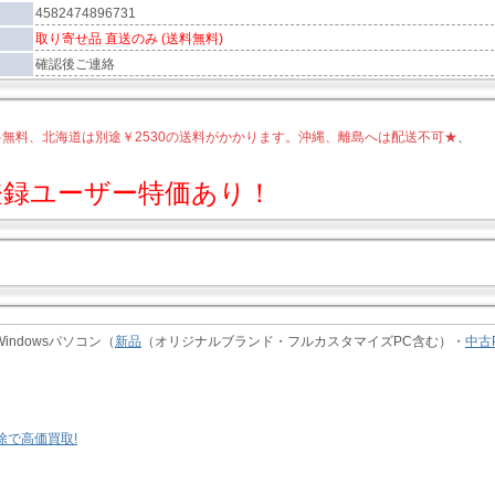
4582474896731
取り寄せ品 直送のみ (送料無料)
確認後ご連絡
無料、北海道は別途￥2530の送料がかかります。沖縄、離島へは配送不可★
、
、
登録ユーザー特価あり！
indowsパソコン（
新品
（オリジナルブランド・フルカスタマイズPC含む）・
中古