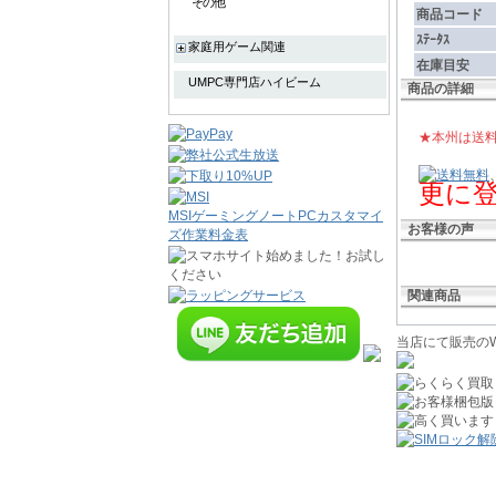
その他
商品コード
ｽﾃｰﾀｽ
家庭用ゲーム関連
在庫目安
UMPC専門店ハイビーム
商品の詳細
★本州は送料
更に
MSIゲーミングノートPCカスタマイ
お客様の声
ズ作業料金表
関連商品
当店にて販売のW