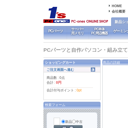
HOME
会社概要
新品シ
サーバー
PC本体
PCパーツ
ゲーミン
用メモリ
PC周辺機器
PCパーツと自作パソコン・組み立てパソ
ショッピングカート
商品の詳細
ご注文画面へ進む
商品数 : 0点
合計 :
0円
合計付与ポイント :
0pt
検索フォーム
新品
中古