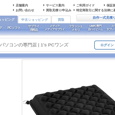
店舗案内
サービス案内
ご利用ガイド
保証
お問い合わせ
買取見積り/申込み
特定商取引に関する法律に
自作一式見積
ョッピング
中古ショッピング
買取
サプライ
メディア
フラッシュ
UMPC専門
ス
グ
PCソフト
メディアサプライ
店ハイビーム
タブレ
消耗品
メモリ
コンの専門店 | 1's PCワンズ
ログイン