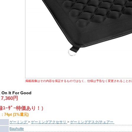
掲載画像はその内容を保証するものではなく、仕様は予告なく変更されることが
 On It For Good
:
7,360
円
ﾕｰｻﾞｰ特価あり！）
 74pt (1%還元)
ゲーミング
>
ゲーミングアクセサリ
>
ゲーミングデスク/チェアー
Bauhutte