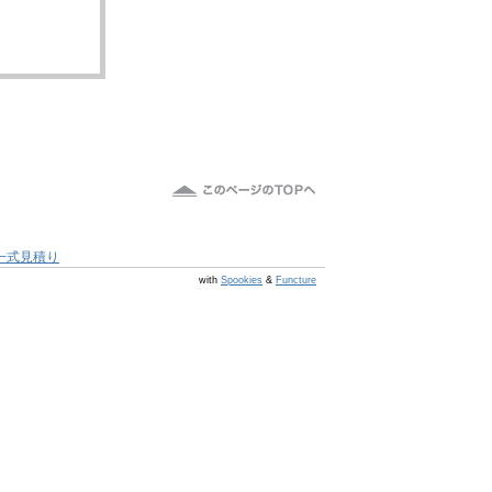
一式見積り
@s6 v v4.0.1
with
Spookies
&
Functure