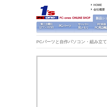
HOME
会社概要
新品シ
第二土曜日
サーバー
PC本体
PCパーツ
はワンズの日
用メモリ
PC周辺機
PCパーツと自作パソコン・組み立てパソ