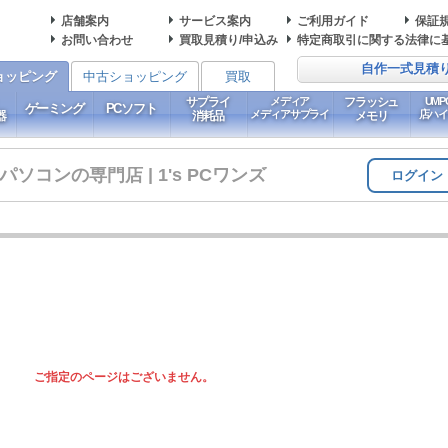
店舗案内
サービス案内
ご利用ガイド
保証
お問い合わせ
買取見積り/申込み
特定商取引に関する法律に
自作一式見積
ョッピング
中古ショッピング
買取
サプライ
メディア
フラッシュ
UM
ゲーミング
PCソフト
メディアサプライ
店ハ
器
消耗品
メモリ
コンの専門店 | 1's PCワンズ
ログイン
ご指定のページはございません。