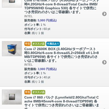
Core i7-6700K バルク (4.00GHz/ターボブースト
時4.20GHz/4-core 8-thread/Total Cache 8MB/
TDP95W/HD Graphics 530) 各サイトで併売に
つき売切れのさいはご容赦願います。
INTEL
販売価格:
5,980 円
(税込)
ポイント率:
1 %
付与ポイント:
60 pt
在庫:
残り 1 個
中古
オススメ品
付属品あり
Core i7 2600K BOX (3.40GHz/ターボブースト
時3.80GHz/4-core 8-thread/L2=256kB x4 L3=8
MB/TDP95W) 各サイトで併売につき売切れのさ
いはご容赦願います。
INTEL
販売価格:
3,980 円
(税込)
ポイント率:
1 %
付与ポイント:
40 pt
在庫:
残り 1 個
中古
オススメ品
Core i7 860 バルク (Lynnfield/2.80Ghz/Total C
ache 8MB/45nm/4-core 8-thread/TDP95W) 各
サイトで併売につき売切れのさいはご容赦願いま