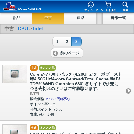
マイページ
カートを見る
検索
新品
中古
買取
自作一式
中古 |
CPU
>
Intel
1
2
3
前のページ
中古
オススメ品
Core i7-7700K バルク (4.20GHz/ターボブースト
時4.50GHz/4-core 8-thread/Total Cache 8MB/
TDP91W/HD Graphics 630) 各サイトで併売に
つき売切れのさいはご容赦願います。
INTEL
販売価格:
6,980 円
(税込)
ポイント率:
1 %
付与ポイント:
70 pt
在庫:
残り 1 個
中古
オススメ品
Core i7-7700K バルク (4.20GHz/ターボブースト