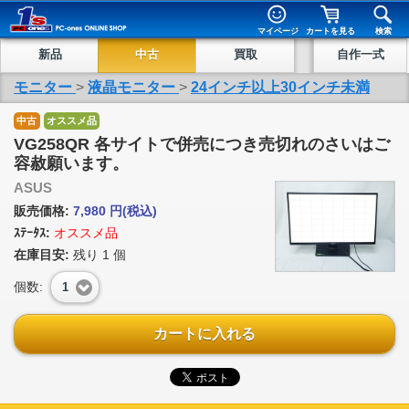
マイページ
カートを見る
検索
新品
中古
買取
自作一式
モニター
>
液晶モニター
>
24インチ以上30インチ未満
中古
オススメ品
VG258QR 各サイトで併売につき売切れのさいはご
容赦願います。
ASUS
販売価格:
7,980
円
(税込)
ｽﾃｰﾀｽ:
オススメ品
在庫目安:
残り
1
個
個数:
1
カートに入れる