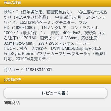
商品の詳細
状態：C（経年劣使用、画面変色あり）、箱/主要な付属品
あり（VESAネジ社外品）
、 中古保証3ヶ月、 24.5インチ
ワイド、165Hz対応ゲーミングモニター、フル
HD（1920x1080）、TNノングレア、コントラスト比
1000：1（最大1億：1）、輝度：400cd/m2、視野角：(左
右/上下)：170/160、画素ピッチ 0.283mm、応答速度：
0.5ms(GtoG Min.)、2W + 2Wステレオスピーカー、
HDCP：対応、入力端子：DVI/HDMI1.4/DisplayPort1.2、
FreeSync Premium/フリッカーフリー/ブルーライト軽減T
対応、2019/04発売モデル
商品コード: 119318344001
お客様の声
レビューを書く
関連商品