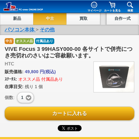
マイページ
カートを見る
検索
新品
中古
買取
自作一式
パソコン本体
>
その他
中古
オススメ品
付属品あり
VIVE Focus 3 99HASY000-00 各サイトで併売につ
き売切れのさいはご容赦願います。
HTC
販売価格:
49,800
円
(税込)
ｽﾃｰﾀｽ:
オススメ品 付属品あり
在庫目安:
残り
1
個
個数:
1
カートに入れる