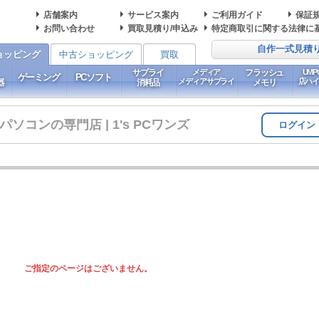
店舗案内
サービス案内
ご利用ガイド
保証
お問い合わせ
買取見積り/申込み
特定商取引に関する法律に
自作一式見積
ョッピング
中古ショッピング
買取
サプライ
メディア
フラッシュ
UM
ゲーミング
PCソフト
メディアサプライ
店ハ
器
消耗品
メモリ
コンの専門店 | 1's PCワンズ
ログイン
ご指定のページはございません。