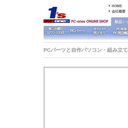
HOME
会社概要
新品シ
第二土曜日
サーバー
PC本体
PCパーツ
はワンズの日
用メモリ
PC周辺機
PCパーツと自作パソコン・組み立てパソ