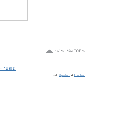
一式見積り
@s7 v v4.0.1
with
Spookies
&
Functure