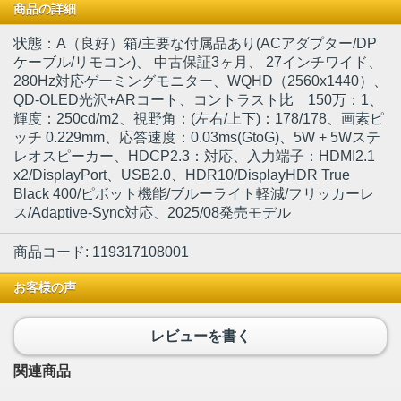
商品の詳細
状態：A（良好）箱/主要な付属品あり(ACアダプター/DP
ケーブル/リモコン)
、 中古保証3ヶ月、 27インチワイド、
280Hz対応ゲーミングモニター、WQHD（2560x1440）、
QD-OLED光沢+ARコート、コントラスト比 150万：1、
輝度：250cd/m2、視野角：(左右/上下)：178/178、画素ピ
ッチ 0.229mm、応答速度：0.03ms(GtoG)、5W + 5Wステ
レオスピーカー、HDCP2.3：対応、入力端子：HDMI2.1
x2/DisplayPort、USB2.0、HDR10/DisplayHDR True
Black 400/ピボット機能/ブルーライト軽減/フリッカーレ
ス/Adaptive-Sync対応、2025/08発売モデル
商品コード: 119317108001
お客様の声
レビューを書く
関連商品