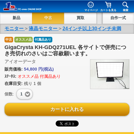
マイページ
カートを見る
検索
新品
中古
買取
自作一式
モニター
>
液晶モニター
>
24インチ以上30インチ未満
中古
オススメ品
付属品あり
GigaCrysta KH-GDQ271UEL 各サイトで併売につ
き売切れのさいはご容赦願います。
アイオーデータ
販売価格:
54,800
円
(税込)
ｽﾃｰﾀｽ:
オススメ品 付属品あり
在庫目安:
残り
1
個
個数:
1
カートに入れる