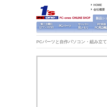
HOME
会社概要
新品シ
第二土曜日
サーバー
PC本体
PCパーツ
はワンズの日
用メモリ
PC周辺機
PCパーツと自作パソコン・組み立てパソ