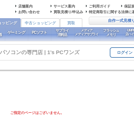
店舗案内
サービス案内
ご利用ガイド
保証
お問い合わせ
買取見積り/申込み
特定商取引に関する法律に
自作一式見積
ョッピング
中古ショッピング
買取
サプライ
メディア
フラッシュ
UM
ゲーミング
PCソフト
メディアサプライ
店ハ
器
消耗品
メモリ
コンの専門店 | 1's PCワンズ
ログイン
ご指定のページはございません。