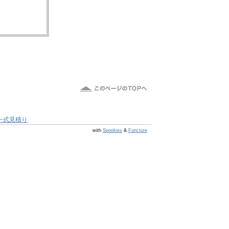
一式見積り
@s6 v v4.0.1
with
Spookies
&
Functure