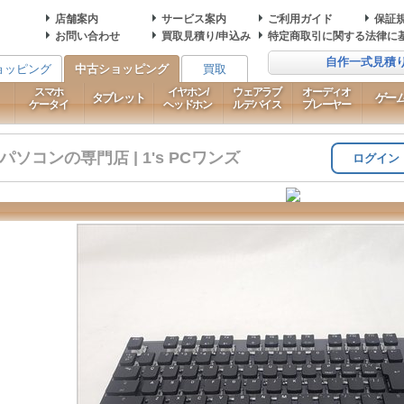
店舗案内
サービス案内
ご利用ガイド
保証
お問い合わせ
買取見積り/申込み
特定商取引に関する法律に
自作一式見積
ョッピング
中古ショッピング
買取
スマホ
イヤホン/
ウェアラブ
オーディオ
タブレット
ゲー
ケータイ
ヘッドホン
ルデバイス
プレーヤー
コンの専門店 | 1's PCワンズ
ログイン