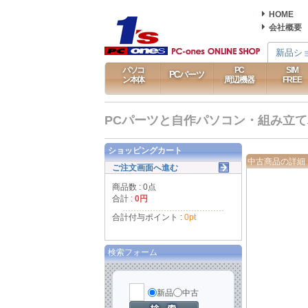
HOME
会社概要
新品シ
パソコ
PC
SIM
PCパーツ
ン本体
周辺機器
FREE
PCパーツと自作パソコン・組み立てパソ
ショッピングカート
中古商品の詳細
ご注文画面へ進む
商品数 : 0点
合計 :
0円
合計付与ポイント :
0pt
検索フォーム
新品
中古