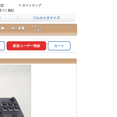
規定
サイトマップ
基づく表記
り
フルカスタマイズ
フラッシュ
ム機
AV・家電
メモリ
新規ユーザー登録
カート