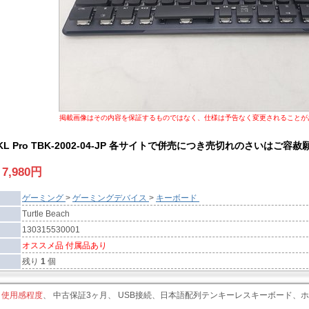
掲載画像はその内容を保証するものではなく、仕様は予告なく変更されることが
II TKL Pro TBK-2002-04-JP 各サイトで併売につき売切れのさいはご容赦
:
7,980
円
ゲーミング
>
ゲーミングデバイス
>
キーボード
Turtle Beach
130315530001
オススメ品 付属品あり
残り
1
個
、使用感程度
、 中古保証3ヶ月、 USB接続、日本語配列テンキーレスキーボード