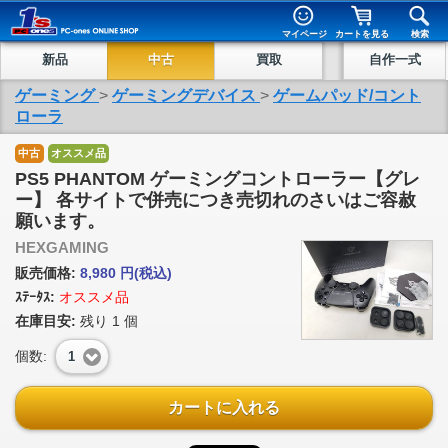
マイページ
カートを見る
検索
新品
中古
買取
自作一式
ゲーミング
>
ゲーミングデバイス
>
ゲームパッド/コント
ローラ
中古
オススメ品
PS5 PHANTOM ゲーミングコントローラー【グレ
ー】 各サイトで併売につき売切れのさいはご容赦
願います。
HEXGAMING
販売価格:
8,980
円
(税込)
ｽﾃｰﾀｽ:
オススメ品
在庫目安:
残り
1
個
個数:
1
カートに入れる