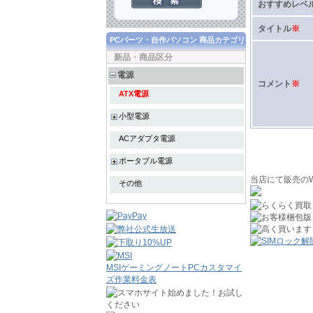
おすすめレベ
タイトル
※
PCパーツ・自作パソコン 商品カテゴリ
新品・商品区分
電源
コメント
※
ATX電源
小型電源
ACアダプタ電源
ポータブル電源
当店にて販売のW
その他
MSIゲーミングノートPCカスタマイ
ズ作業料金表