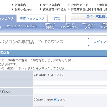
店舗案内
サービス案内
ご利用ガイド
保証
お問い合わせ
買取見積り/申込み
特定商取引に関する法律に
自作一式見積
ョッピング
中古ショッピング
買取
サプライ
メディア
フラッシュ
UM
ゲーミング
PCソフト
メディアサプライ
店ハ
器
消耗品
メモリ
コンの専門店 | 1's PCワンズ
ログイン
いて、お客様のご意見、ご感想をどしどしお寄せください。
必須項目です。
下の「確認ページへ」ボタンをクリックしてください。
GP-UD850GM PG5 ICE
アドレス
男性
女性
未選択