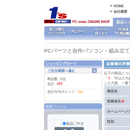
HOME
会社概要
新品シ
第二土曜日
サーバー
PC本体
PCパーツ
はワンズの日
用メモリ
PC周辺機
PCパーツと自作パソコン・組み立てパソ
ショッピングカート
ご注文画面へ進む
以下の商品につ
「
※
」印は入力
商品数 : 0点
ご入力後、一番
合計 :
0円
商品名
合計付与ポイント :
0pt
投稿者名
※
検索フォーム
ホームページ
性別
新品
中古