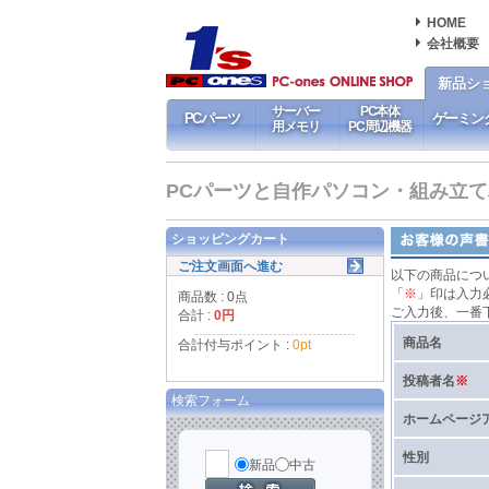
HOME
会社概要
新品シ
サーバー
PC本体
PCパーツ
ゲーミン
用メモリ
PC周辺機器
PCパーツと自作パソコン・組み立てパソ
ショッピングカート
ご注文画面へ進む
以下の商品につ
「
※
」印は入力
商品数 : 0点
ご入力後、一番
合計 :
0円
商品名
合計付与ポイント :
0pt
投稿者名
※
検索フォーム
ホームページ
性別
新品
中古