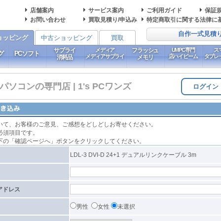
店舗案内
サービス案内
ご利用ガイド
保証
お問い合わせ
買取見積り/申込み
特定商取引に関する法律に
自作一式見積
ョッピング
中古ショッピング
買取
サプライ
メディア
フラッシュ
UMPC専門
ス
グ
PCソフト
メディアサプライ
店ハイビーム
タブレ
消耗品
メモリ
コンの専門店 | 1's PCワンズ
ログイン
いて、お客様のご意見、ご感想をどしどしお寄せください。
必須項目です。
下の「確認ページへ」ボタンをクリックしてください。
LDL-3 DVI-D 24+1 デュアルリンクケーブル 3m
アドレス
男性
女性
未選択