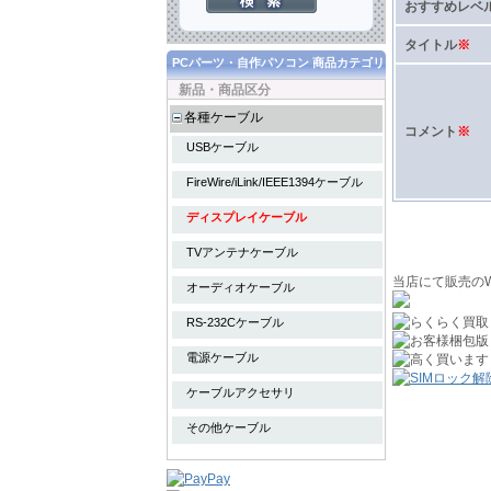
おすすめレベ
タイトル
※
PCパーツ・自作パソコン 商品カテゴリ
新品・商品区分
各種ケーブル
コメント
※
USBケーブル
FireWire/iLink/IEEE1394ケーブル
ディスプレイケーブル
TVアンテナケーブル
当店にて販売のW
オーディオケーブル
RS-232Cケーブル
電源ケーブル
ケーブルアクセサリ
その他ケーブル