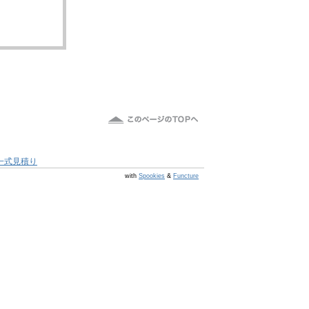
一式見積り
@s7 v v4.0.1
with
Spookies
&
Functure