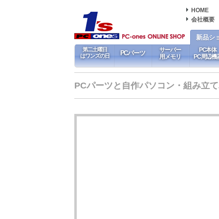
HOME
会社概要
新品シ
第二土曜日
サーバー
PC本体
PCパーツ
はワンズの日
用メモリ
PC周辺機
PCパーツと自作パソコン・組み立てパソ