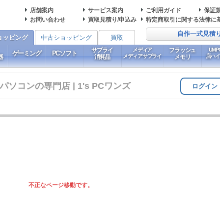
店舗案内
サービス案内
ご利用ガイド
保証
お問い合わせ
買取見積り/申込み
特定商取引に関する法律に
自作一式見積
ョッピング
中古ショッピング
買取
サプライ
メディア
フラッシュ
UM
ゲーミング
PCソフト
メディアサプライ
店ハ
器
消耗品
メモリ
コンの専門店 | 1's PCワンズ
ログイン
不正なページ移動です。