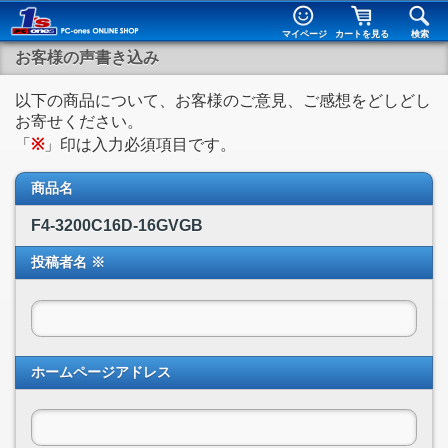
マイページ
カートを見る
検索
お客様の声書き込み
以下の商品について、お客様のご意見、ご感想をどしどし
お寄せください。
「
※
」印は入力必須項目です。
商品名
F4-3200C16D-16GVGB
投稿者名 ※
ホームページアドレス