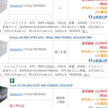
(税込)
Seasonic
/ 4711173878551
付与ポイント:300pt
(1%還元)
お客様の声
、 フォームファクタ：ATX、80PLUS認証：GOLD、容量：1000W、プラグイン：
サイズ：W150mm×D140mm×H86mm、ATX Ver.3.1 に準拠、12V-2x6 x 1、
x 1、CPU 4+4-pin x 2、PCI-E 6+2-pin x 3、SATA x 8、PERIPH...
続く
Focus GX-850 ATX3 (V4) - White SRP-FGX851-A5A32SF-WH
販売価格: 25,980円
(税込)
Seasonic
/ 4711173878568
付与ポイント:260pt
残り
2
個
(1%還元)
お客様の声
、 フォームファクタ：ATX、80PLUS認証：GOLD、容量：850W、プラグイン：
サイズ：W150mm×D140mm×H86mm、ATX Ver.3.1 に準拠、12V-2x6 x 1、
x 1、CPU 4+4-pin x 2、PCI-E 6+2-pin x 3、SATA x 8、PERIPHE...
続く
Core V2 GX-650 ATX3 SRP-CGX651-A5A32SF
販売価格: 15,980円
Seasonic
/ 4711173878452
(税込)
確認後
付与ポイント:160pt
ご連絡
(1%還元)
取り寄せ品