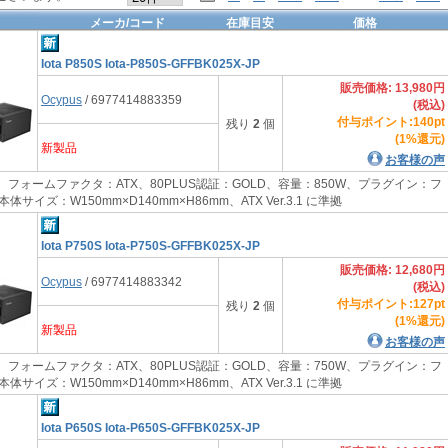
メーカ/コード
在庫目安
価格
Iota P850S Iota-P850S-GFFBK025X-JP
販売価格: 13,980円
Ocypus
/ 6977414883359
(税込)
付与ポイント:140pt
残り
2
個
(1%還元)
新製品
お客様の声
 フォームファクタ：ATX、80PLUS認証：GOLD、容量：850W、プラグイン：フ
サイズ：W150mm×D140mm×H86mm、ATX Ver.3.1 に準拠
Iota P750S Iota-P750S-GFFBK025X-JP
販売価格: 12,680円
Ocypus
/ 6977414883342
(税込)
付与ポイント:127pt
残り
2
個
(1%還元)
新製品
お客様の声
 フォームファクタ：ATX、80PLUS認証：GOLD、容量：750W、プラグイン：フ
サイズ：W150mm×D140mm×H86mm、ATX Ver.3.1 に準拠
Iota P650S Iota-P650S-GFFBK025X-JP