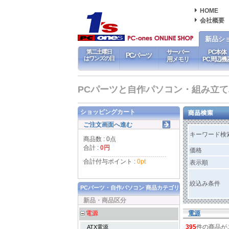
HOME
会社概要
新品シ
第二土曜日
サーバー
PC本体
PCパーツ
はワンズの日
用メモリ
PC周辺機
PCパーツと自作パソコン・組み立てパソ
ショッピングカート
ご注文画面へ進む
キーワード検
商品数 : 0点
合計 :
0円
価格
合計付与ポイント :
0pt
表示順
絞込み条件
PCパーツ・自作パソコン 商品カテゴリ
新品・商品区分
電源
電源
395
件の商品が
ATX電源