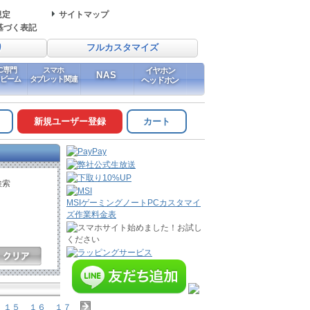
規定
サイトマップ
基づく表記
り
フルカスタマイズ
PC専門
スマホ
イヤホン
NAS
イビーム
タブレット関連
ヘッドホン
新規ユーザー登録
カート
検索
MSIゲーミングノートPCカスタマイ
ズ作業料金表
１５
１６
１７