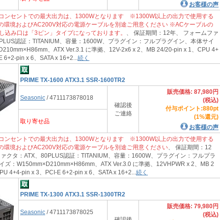
お客様の声
15Aコンセントでの最大出力は、1300Wとなります ※1300W以上の出力で使用する
Vの環境およびAC200V対応の電源ケーブルを別途ご用意ください ※ACケーブルの
し込み口は「3ピン」タイプになっております。
、 保証期間：12年、 フォームファ
0PLUS認証：TITANIUM、容量：1600W、プラグイン：フルプラグイン、本体サイ
10mm×H86mm、ATX Ver.3.1 に準拠、12V-2x6 x 2、MB 24/20-pin x 1、CPU 4+
E 6+2-pin x 6、SATA x 16+2...
続く
PRIME TX-1600 ATX3.1 SSR-1600TR2
販売価格: 87,980円
Seasonic
/ 4711173878018
(税込)
確認後
付与ポイント:880pt
ご連絡
(1%還元)
取り寄せ品
お客様の声
15Aコンセントでの最大出力は、1300Wとなります ※1300W以上の出力で使用する
Vの環境およびAC200V対応の電源ケーブルを別途ご用意ください
、 保証期間：12
ァクタ：ATX、80PLUS認証：TITANIUM、容量：1600W、プラグイン：フルプラ
W150mm×D210mm×H86mm、ATX Ver.3.0 に準拠、12VHPWR x 2、MB 2
PU 4+4-pin x 3、PCI-E 6+2-pin x 6、SATA x 16+2...
続く
PRIME TX-1300 ATX3.1 SSR-1300TR2
販売価格: 79,980円
Seasonic
/ 4711173878025
(税込)
確認後