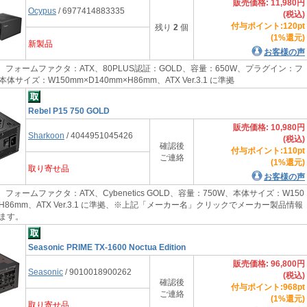
販売価格: 11,980円
Ocypus
/ 6977414883335
(税込)
付与ポイント:120pt
残り
2
個
(1%還元)
新製品
お客様の声
 フォームファクタ：ATX、80PLUS認証：GOLD、容量：650W、プラグイン：フ
サイズ：W150mm×D140mm×H86mm、ATX Ver.3.1 に準拠
Rebel P15 750 GOLD
販売価格: 10,980円
Sharkoon
/ 4044951045426
(税込)
確認後
付与ポイント:110pt
ご連絡
(1%還元)
取り寄せ品
お客様の声
フォームファクタ：ATX、Cybenetics GOLD、容量：750W、本体サイズ：W150
m×H86mm、ATX Ver.3.1 に準拠、※上記「メーカー名」クリックでメーカー製品情報
きます。
Seasonic PRIME TX-1600 Noctua Edition
販売価格: 96,800円
Seasonic
/ 9010018900262
(税込)
確認後
付与ポイント:968pt
ご連絡
(1%還元)
取り寄せ品