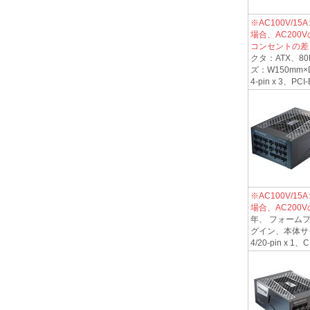
※AC100V/
場合、AC200
コンセントの差
クタ：ATX、8
ズ：W150mm×D2
4-pin x 3、PCI-
※AC100V/
場合、AC200
年、 フォームフ
グイン、本体サイズ：
4/20-pin x 1、C