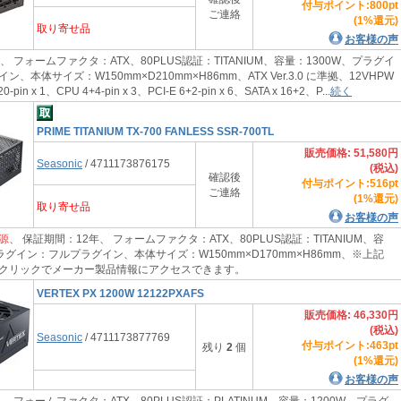
付与ポイント:800pt
ご連絡
(1%還元)
取り寄せ品
お客様の声
、 フォームファクタ：ATX、80PLUS認証：TITANIUM、容量：1300W、プラグイ
、本体サイズ：W150mm×D210mm×H86mm、ATX Ver.3.0 に準拠、12VHPW
pin x 1、CPU 4+4-pin x 3、PCI-E 6+2-pin x 6、SATA x 16+2、P...
続く
PRIME TITANIUM TX-700 FANLESS SSR-700TL
販売価格: 51,580円
Seasonic
/ 4711173876175
(税込)
確認後
付与ポイント:516pt
ご連絡
(1%還元)
取り寄せ品
お客様の声
源
、 保証期間：12年、 フォームファクタ：ATX、80PLUS認証：TITANIUM、容
ラグイン：フルプラグイン、本体サイズ：W150mm×D170mm×H86mm、※上記
クリックでメーカー製品情報にアクセスできます。
VERTEX PX 1200W 12122PXAFS
販売価格: 46,330円
(税込)
Seasonic
/ 4711173877769
付与ポイント:463pt
残り
2
個
(1%還元)
お客様の声
、 フォームファクタ：ATX、80PLUS認証：PLATINUM、容量：1200W、プラグ