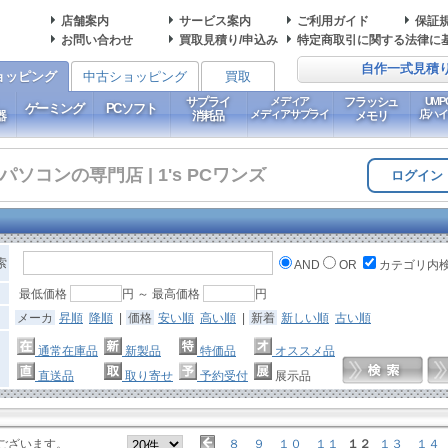
店舗案内
サービス案内
ご利用ガイド
保証
お問い合わせ
買取見積り/申込み
特定商取引に関する法律に
自作一式見積
ョッピング
中古ショッピング
買取
サプライ
メディア
フラッシュ
UM
ゲーミング
PCソフト
メディアサプライ
店ハ
器
消耗品
メモリ
コンの専門店 | 1's PCワンズ
ログイン
索
AND
OR
カテゴリ内
最低価格
円 ～ 最高価格
円
メーカ
昇順
降順
|
価格
安い順
高い順
|
新着
新しい順
古い順
通常在庫品
新製品
特価品
オススメ品
直送品
取り寄せ
予約受付
展示品
ございます。
８
９
１０
１１
１２
１３
１４