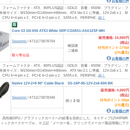
お客様の声
 フォームファクタ：ATX、80PLUS認証：GOLD、容量：650W、プラグイン：フ
イズ：W150mm×D140mm×H86mm、ATX Ver.3.1 に準拠、12V-2x6 x 1、M
 1、CPU 4+4-pin x 2、PCI-E 6+2-pin x 2、SATA x 6、PERIPHE...
続く
Core V2 GX-650 ATX3 White SRP-CGX651-A5A32SF-WH
販売価格: 16,980円
Seasonic
/ 4711173878704
(税込)
確認後
付与ポイント:170pt
ご連絡
(1%還元)
取り寄せ品
お客様の声
 フォームファクタ：ATX、80PLUS認証：GOLD、容量：650W、プラグイン：フ
イズ：W150mm×D140mm×H86mm、ATX Ver.3.1 に準拠、12V-2x6 x 1、M
 1、CPU 4+4-pin x 2、PCI-E 6+2-pin x 2、SATA x 6、PERIPHE...
続く
Native 12V-2×6 90° Cable Black SS-16P-90-12V-2x6-600-BK
販売価格: 4,980円
(税込)
Seasonic
/ 4711173878346
付与ポイント:50pt
残り
2
個
(1%還元)
お客様の声
、 高性能GPU／グラフィックカードへの給電を目的とした、ネイティブ12VHPWR
グラフィックカードケーブル、※上記「メーカー名」クリックでメーカー製品情報にアク
。