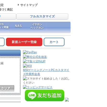
規定
サイトマップ
基づく表記
り
フルカスタマイズ
マホ
イヤホン
NAS
ット関連
ヘッドホン
新規ユーザー登録
カート
検索
MSIゲーミングノートPCカスタマイ
ズ作業料金表