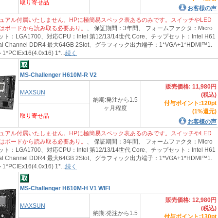
取り寄せ品
お客様の声
ュアル付属いたしません。HPに極簡易スペック表あるのみです。スイッチやLED
はボードから読み取る必要あり。
、 保証期間：3年間、 フォームファクタ：Micro
：LGA1700、対応CPU：Intel 第12/13/14世代 Core、チップセット：Intel H61
 Channel DDR4 最大64GB 2Slot、グラフィック出力端子：1*VGA+1*HDMI™1.
IEx16(4.0x16) 1*...
続く
MS-Challenger H610M-R V2
販売価格: 11,980円
MAXSUN
(税込)
納期:発注から1.5
付与ポイント:120pt
ヶ月程度
(1%還元)
取り寄せ品
お客様の声
ュアル付属いたしません。HPに極簡易スペック表あるのみです。スイッチやLED
はボードから読み取る必要あり。
、 保証期間：3年間、 フォームファクタ：Micro
：LGA1700、対応CPU：Intel 第12/13/14世代 Core、チップセット：Intel H61
 Channel DDR4 最大64GB 2Slot、グラフィック出力端子：1*VGA+1*HDMI™1.
IEx16(4.0x16) 1*...
続く
MS-Challenger H610M-H V1 WIFI
販売価格: 12,980円
MAXSUN
(税込)
納期:発注から1.5
付与ポイント:130pt