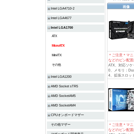
画像
Intel LGA4710-2
Intel LGA4677
Intel LGA1700
ATX
MicroATX
＊ご注意＊マニ
Mini-ITX
などのピン配置
その他
ATX、対応ソケット
0、メモリ：Dual
4、拡張スロット1*PC
Intel LGA1200
AMD Socket sTR5
AMD SocketAM5
AMD SocketAM4
CPUオンボードマザー
その他マザー
＊ご注意＊マニ
などのピン配置