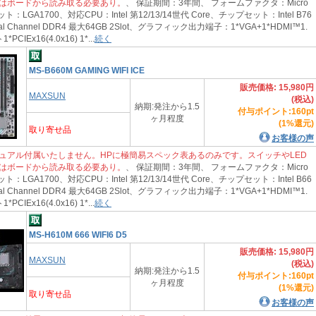
はボードから読み取る必要あり。
、 保証期間：3年間、 フォームファクタ：Micro
：LGA1700、対応CPU：Intel 第12/13/14世代 Core、チップセット：Intel B76
 Channel DDR4 最大64GB 2Slot、グラフィック出力端子：1*VGA+1*HDMI™1.
IEx16(4.0x16) 1*...
続く
MS-B660M GAMING WIFI ICE
販売価格: 15,980円
MAXSUN
(税込)
納期:発注から1.5
付与ポイント:160pt
ヶ月程度
(1%還元)
取り寄せ品
お客様の声
ュアル付属いたしません。HPに極簡易スペック表あるのみです。スイッチやLED
はボードから読み取る必要あり。
、 保証期間：3年間、 フォームファクタ：Micro
：LGA1700、対応CPU：Intel 第12/13/14世代 Core、チップセット：Intel B66
 Channel DDR4 最大64GB 2Slot、グラフィック出力端子：1*VGA+1*HDMI™1.
IEx16(4.0x16) 1*...
続く
MS-H610M 666 WIFI6 D5
販売価格: 15,980円
MAXSUN
(税込)
納期:発注から1.5
付与ポイント:160pt
ヶ月程度
(1%還元)
取り寄せ品
お客様の声