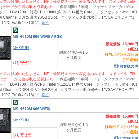
ュアル付属いたしません。HPに極簡易スペック表あるのみです。スイッチやLED
はボードから読み取る必要あり。
、 保証期間：3年間、 フォームファクタ：Micro
：LGA1700、対応CPU：Intel 第12/13/14世代 Core、チップセット：Intel H61
 Channel DDR5 最大96GB 2Slot、グラフィック出力端子：1*VGA+1*HDMI™1.
IEx16(4.0x16) 1*...
続く
MS-H610M 666 WIFI6 ARGB
販売価格: 15,980円
MAXSUN
(税込)
納期:発注から1.5
付与ポイント:160pt
ヶ月程度
(1%還元)
取り寄せ品
お客様の声
ュアル付属いたしません。HPに極簡易スペック表あるのみです。スイッチやLED
はボードから読み取る必要あり。
、 保証期間：3年間、 フォームファクタ：Micro
：LGA1700、対応CPU：Intel 第12/13/14世代 Core、チップセット：Intel H61
 Channel DDR4 最大64GB 2Slot、グラフィック出力端子：1*VGA+1*HDMI™1.
IEx16(4.0x16) 1*...
続く
MS-H610M 666 WIFI6
販売価格: 15,980円
MAXSUN
(税込)
納期:発注から1.5
付与ポイント:160pt
ヶ月程度
(1%還元)
取り寄せ品
お客様の声