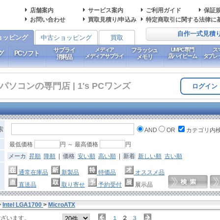
店舗案内
サービス案内
ご利用ガイド
保証
お問い合わせ
買取見積り/申込み
特定商取引に関する法律に
自作一式見積
ョッピング
中古ショッピング
買取
サプライ
メディア
フラッシュ
UMPC専門
ス
グ
PCソフト
メディアサプライ
店ハイビーム
タブレ
消耗品
メモリ
コンの専門店 | 1's PCワンズ
ログイン
索
AND
OR
カテゴリ内
最低価格
円 ～ 最高価格
円
メーカ
昇順
降順
|
価格
安い順
高い順
|
新着
新しい順
古い順
通常在庫品
新製品
特価品
オススメ品
直送品
取り寄せ
予約受付
展示品
>
Intel LGA1700
>
MicroATX
ございます。
１
２
３