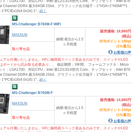
：LGA1700、対応CPU：Intel 第12/13/14世代 Core、チップセット：Intel B76
 Channel DDR4 最大64GB 2Slot、グラフィック出力端子：1*VGA+1*HDMI™1.
IEx16(4.0x16) 1*...
続く
MS-Challenger B760M-F WIFI
販売価格: 18,980円
MAXSUN
(税込)
納期:発注から1.5
付与ポイント:190pt
ヶ月程度
(1%還元)
取り寄せ品
お客様の声
ュアル付属いたしません。HPに極簡易スペック表あるのみです。スイッチやLED
はボードから読み取る必要あり。
、 保証期間：3年間、 フォームファクタ：Micro
：LGA1700、対応CPU：Intel 第12/13/14世代 Core、チップセット：Intel B76
 Channel DDR4 最大64GB 2Slot、グラフィック出力端子：1*VGA+1*HDMI™1.
IEx16(4.0x16) 1*...
続く
MS-Challenger B760M-F
販売価格: 14,980円
MAXSUN
(税込)
納期:発注から1.5
付与ポイント:150pt
ヶ月程度
(1%還元)
取り寄せ品
お客様の声
ュアル付属いたしません。HPに極簡易スペック表あるのみです。スイッチやLED