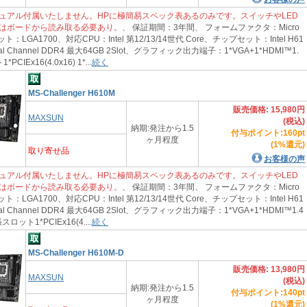
ュアル付属いたしません。HPに極簡易スペック表あるのみです。スイッチやLED
はボードから読み取る必要あり。
、 保証期間：3年間、 フォームファクタ：Micro
：LGA1700、対応CPU：Intel 第12/13/14世代 Core、チップセット：Intel H61
 Channel DDR4 最大64GB 2Slot、グラフィック出力端子：1*VGA+1*HDMI™1.
IEx16(4.0x16) 1*...
続く
MS-Challenger H610M
販売価格: 15,980円
MAXSUN
(税込)
納期:発注から1.5
付与ポイント:160pt
ヶ月程度
(1%還元)
取り寄せ品
お客様の声
ュアル付属いたしません。HPに極簡易スペック表あるのみです。スイッチやLED
はボードから読み取る必要あり。
、 保証期間：3年間、 フォームファクタ：Micro
：LGA1700、対応CPU：Intel 第12/13/14世代 Core、チップセット：Intel H61
 Channel DDR4 最大64GB 2Slot、グラフィック出力端子：1*VGA+1*HDMI™1.4
スロット1*PCIEx16(4....
続く
MS-Challenger H610M-D
販売価格: 13,980円
MAXSUN
(税込)
納期:発注から1.5
付与ポイント:140pt
ヶ月程度
(1%還元)