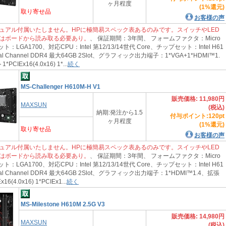
ヶ月程度
(1%還元)
取り寄せ品
お客様の声
ュアル付属いたしません。HPに極簡易スペック表あるのみです。スイッチやLED
はボードから読み取る必要あり。
、 保証期間：3年間、 フォームファクタ：Micro
：LGA1700、対応CPU：Intel 第12/13/14世代 Core、チップセット：Intel H61
 Channel DDR4 最大64GB 2Slot、グラフィック出力端子：1*VGA+1*HDMI™1.
IEx16(4.0x16) 1*...
続く
MS-Challenger H610M-H V1
販売価格: 11,980円
MAXSUN
(税込)
納期:発注から1.5
付与ポイント:120pt
ヶ月程度
(1%還元)
取り寄せ品
お客様の声
ュアル付属いたしません。HPに極簡易スペック表あるのみです。スイッチやLED
はボードから読み取る必要あり。
、 保証期間：3年間、 フォームファクタ：Micro
：LGA1700、対応CPU：Intel 第12/13/14世代 Core、チップセット：Intel H61
 Channel DDR4 最大64GB 2Slot、グラフィック出力端子：1*HDMI™1.4、拡張
(4.0x16) 1*PCIEx1...
続く
MS-Milestone H610M 2.5G V3
販売価格: 14,980円
MAXSUN
(税込)