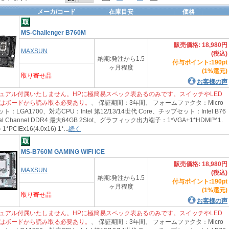
メーカ/コード
在庫目安
価格
MS-Challenger B760M
販売価格: 18,980円
MAXSUN
(税込)
納期:発注から1.5
付与ポイント:190pt
ヶ月程度
(1%還元)
取り寄せ品
お客様の声
ュアル付属いたしません。HPに極簡易スペック表あるのみです。スイッチやLED
はボードから読み取る必要あり。
、 保証期間：3年間、 フォームファクタ：Micro
：LGA1700、対応CPU：Intel 第12/13/14世代 Core、チップセット：Intel B76
 Channel DDR4 最大64GB 2Slot、グラフィック出力端子：1*VGA+1*HDMI™1.
IEx16(4.0x16) 1*...
続く
MS-B760M GAMING WIFI ICE
販売価格: 18,980円
MAXSUN
(税込)
納期:発注から1.5
付与ポイント:190pt
ヶ月程度
(1%還元)
取り寄せ品
お客様の声
ュアル付属いたしません。HPに極簡易スペック表あるのみです。スイッチやLED
はボードから読み取る必要あり。
、 保証期間：3年間、 フォームファクタ：Micro