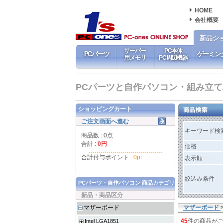
HOME
会社概要
新品シ
サーバー
PC本体
PCパーツ
ゲーミン
用メモリ
PC周辺機器
PCパーツと自作パソコン・組み立てパソ
ショッピングカート
ご注文画面へ進む
キーワード検
商品数 : 0点
合計 :
0円
価格
合計付与ポイント :
0pt
表示順
絞込み条件
PCパーツ・自作パソコン 商品カテゴリ
新品・商品区分
マザーボード
マザーボード
45
件の商品が
Intel LGA1851