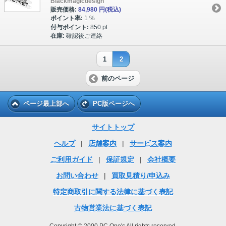
Blackmagicdesign
販売価格:
84,980 円
(税込)
ポイント率:
1 %
付与ポイント:
850 pt
在庫:
確認後ご連絡
1
2
前のページ
ページ最上部へ
PC版ページへ
サイトトップ
ヘルプ
|
店舗案内
|
サービス案内
ご利用ガイド
|
保証規定
|
会社概要
お問い合わせ
|
買取見積り/申込み
特定商取引に関する法律に基づく表記
古物営業法に基づく表記