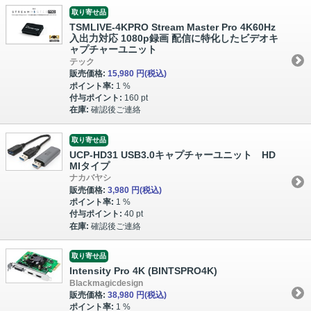
取り寄せ品
TSMLIVE-4KPRO Stream Master Pro 4K60Hz
入出力対応 1080p録画 配信に特化したビデオキ
ャプチャーユニット
テック
販売価格:
15,980 円
(税込)
ポイント率:
1 %
付与ポイント:
160 pt
在庫:
確認後ご連絡
取り寄せ品
UCP-HD31 USB3.0キャプチャーユニット HD
MIタイプ
ナカバヤシ
販売価格:
3,980 円
(税込)
ポイント率:
1 %
付与ポイント:
40 pt
在庫:
確認後ご連絡
取り寄せ品
Intensity Pro 4K (BINTSPRO4K)
Blackmagicdesign
販売価格:
38,980 円
(税込)
ポイント率:
1 %