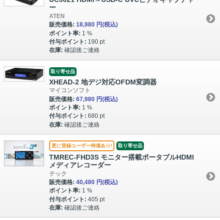
ー
ATEN
販売価格:
18,980 円
(税込)
ポイント率:
1 %
付与ポイント:
190 pt
在庫:
確認後ご連絡
取り寄せ品
XHEAD-2 地デジ対応OFDM変調器
マイコンソフト
販売価格:
67,980 円
(税込)
ポイント率:
1 %
付与ポイント:
680 pt
在庫:
確認後ご連絡
更に登録ユーザー特価あり!
取り寄せ品
TMREC-FHD3S モニター搭載ポータブルHDMI
メディアレコーダー
テック
販売価格:
40,480 円
(税込)
ポイント率:
1 %
付与ポイント:
405 pt
在庫:
確認後ご連絡