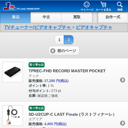
マイページ
カートを見る
検索
新品
中古
買取
自作一式
TVチューナー/ビデオキャプチャ
>
ビデオキャプチャ
1
2
前のページ
取り寄せ品
TPREC-FHD RECORD MASTER POCKET
テック
販売価格:
27,280 円
(税込)
ポイント率:
1 %
付与ポイント:
273 pt
在庫:
確認後ご連絡
取り寄せ品
SD-U2CUP-C LAST Finale (ラストフィナーレ）
エアリア
販売価格:
4,400 円
(税込)