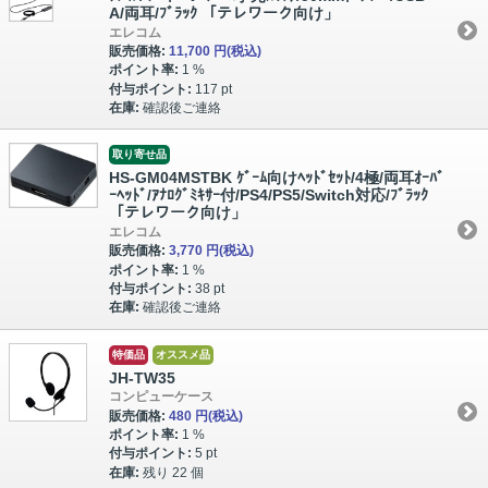
A/両耳/ﾌﾞﾗｯｸ 「テレワーク向け」
エレコム
販売価格:
11,700 円
(税込)
ポイント率:
1 %
付与ポイント:
117 pt
在庫:
確認後ご連絡
取り寄せ品
HS-GM04MSTBK ｹﾞｰﾑ向けﾍｯﾄﾞｾｯﾄ/4極/両耳ｵｰﾊﾞ
ｰﾍｯﾄﾞ/ｱﾅﾛｸﾞﾐｷｻｰ付/PS4/PS5/Switch対応/ﾌﾞﾗｯｸ
「テレワーク向け」
エレコム
販売価格:
3,770 円
(税込)
ポイント率:
1 %
付与ポイント:
38 pt
在庫:
確認後ご連絡
特価品
オススメ品
JH-TW35
コンピューケース
販売価格:
480 円
(税込)
ポイント率:
1 %
付与ポイント:
5 pt
在庫:
残り 22 個