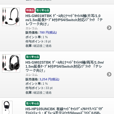
特価品
取り寄せ品
HS-GM01MTBK ｹﾞｰﾑ向けﾍｯﾄﾞｾｯﾄ/4極/片耳/1.0
m/1.5m延長ｹｰﾌﾞﾙ付/PS4/Switch対応/ﾌﾞﾗｯｸ 「テ
レワーク向け」
エレコム
販売価格:
780 円
(税込)
ポイント率:
1 %
付与ポイント:
8 pt
在庫:
確認後ご連絡
取り寄せ品
HS-GM02STBK ｹﾞｰﾑ向けﾍｯﾄﾞｾｯﾄ/4極/両耳/1.0m/
1.5m延長ｹｰﾌﾞﾙ付/PS4/Switch対応/ﾌﾞﾗｯｸ 「テレ
ワーク向け」
エレコム
販売価格:
3,254 円
(税込)
ポイント率:
1 %
付与ポイント:
33 pt
在庫:
確認後ご連絡
取り寄せ品
HS-HP105UNCBK 有線ﾍｯﾄﾞｾｯﾄ/ﾃﾞｭｱﾙﾏｲｸﾉｲｽﾞﾘﾀﾞ
ｸｼｮﾝ/ﾐｭｰﾄ・ﾎﾞﾘｭｰﾑ手元ｽｲｯﾁ/50mmﾄﾞﾗｲﾊﾞ/USB-