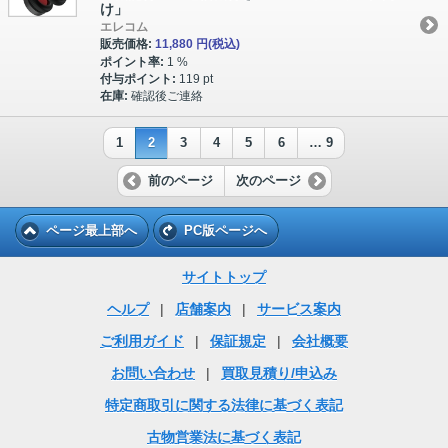
け」
エレコム
販売価格:
11,880 円
(税込)
ポイント率:
1 %
付与ポイント:
119 pt
在庫:
確認後ご連絡
1
2
3
4
5
6
… 9
前のページ
次のページ
ページ最上部へ
PC版ページへ
サイトトップ
ヘルプ
|
店舗案内
|
サービス案内
ご利用ガイド
|
保証規定
|
会社概要
お問い合わせ
|
買取見積り/申込み
特定商取引に関する法律に基づく表記
古物営業法に基づく表記