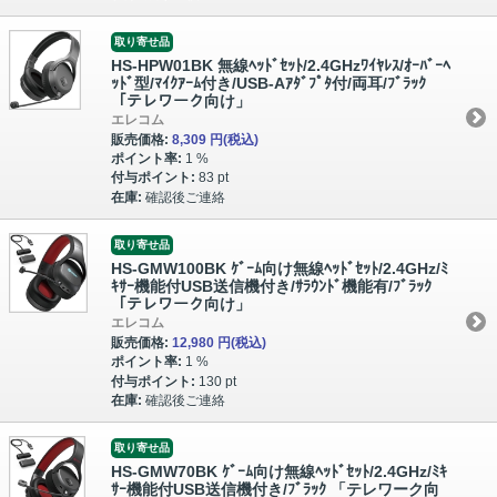
取り寄せ品
HS-HPW01BK 無線ﾍｯﾄﾞｾｯﾄ/2.4GHzﾜｲﾔﾚｽ/ｵｰﾊﾞｰﾍ
ｯﾄﾞ型/ﾏｲｸｱｰﾑ付き/USB-Aｱﾀﾞﾌﾟﾀ付/両耳/ﾌﾞﾗｯｸ
「テレワーク向け」
エレコム
販売価格:
8,309 円
(税込)
ポイント率:
1 %
付与ポイント:
83 pt
在庫:
確認後ご連絡
取り寄せ品
HS-GMW100BK ｹﾞｰﾑ向け無線ﾍｯﾄﾞｾｯﾄ/2.4GHz/ﾐ
ｷｻｰ機能付USB送信機付き/ｻﾗｳﾝﾄﾞ機能有/ﾌﾞﾗｯｸ
「テレワーク向け」
エレコム
販売価格:
12,980 円
(税込)
ポイント率:
1 %
付与ポイント:
130 pt
在庫:
確認後ご連絡
取り寄せ品
HS-GMW70BK ｹﾞｰﾑ向け無線ﾍｯﾄﾞｾｯﾄ/2.4GHz/ﾐｷ
ｻｰ機能付USB送信機付き/ﾌﾞﾗｯｸ 「テレワーク向