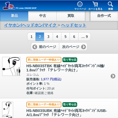
マイページ
カートを見る
検索
新品
中古
買取
自作一式
イヤホン/ヘッドホン/マイク
>
ヘッドセット
1
2
3
4
5
6
… 9
前のページ
次のページ
更に登録ユーザー特価あり!
取り寄せ品
HS-NB03STBK 有線ﾍｯﾄﾞｾｯﾄ/両耳ﾈｯｸﾊﾞﾝﾄﾞ/4極/
1.8m/ﾌﾞﾗｯｸ 「テレワーク向け」
エレコム
販売価格:
1,977 円
(税込)
ポイント率:
1 %
付与ポイント:
20 pt
在庫:
確認後ご連絡
更に登録ユーザー特価あり!
取り寄せ品
HS-NB03SUBK 有線ﾍｯﾄﾞｾｯﾄ/両耳ﾈｯｸﾊﾞﾝﾄﾞ/USB-
A/1.8m/ﾌﾞﾗｯｸ 「テレワーク向け」