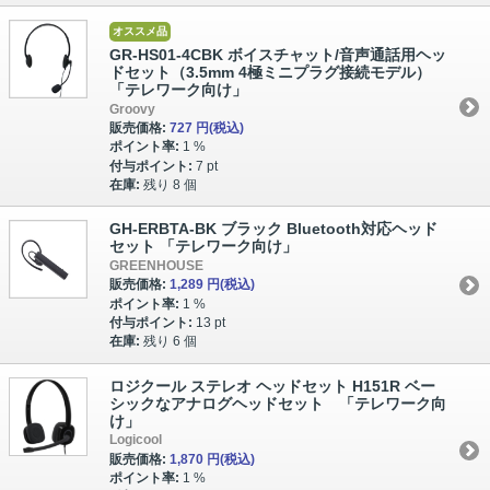
オススメ品
GR-HS01-4CBK ボイスチャット/音声通話用ヘッ
ドセット（3.5mm 4極ミニプラグ接続モデル）
「テレワーク向け」
Groovy
販売価格:
727 円
(税込)
ポイント率:
1 %
付与ポイント:
7 pt
在庫:
残り 8 個
GH-ERBTA-BK ブラック Bluetooth対応ヘッド
セット 「テレワーク向け」
GREENHOUSE
販売価格:
1,289 円
(税込)
ポイント率:
1 %
付与ポイント:
13 pt
在庫:
残り 6 個
ロジクール ステレオ ヘッドセット H151R ベー
シックなアナログヘッドセット 「テレワーク向
け」
Logicool
販売価格:
1,870 円
(税込)
ポイント率:
1 %