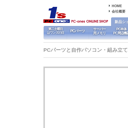
HOME
会社概要
新品シ
第二土曜日
サーバー
PC本体
PCパーツ
はワンズの日
用メモリ
PC周辺機
PCパーツと自作パソコン・組み立てパソ