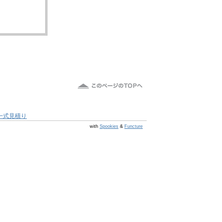
一式見積り
@s7 v v4.0.1
with
Spookies
&
Functure