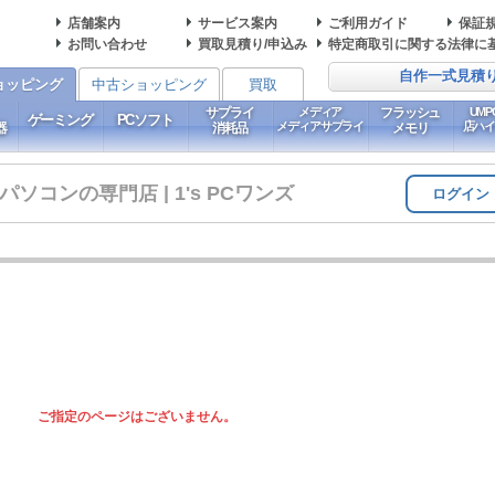
店舗案内
サービス案内
ご利用ガイド
保証
お問い合わせ
買取見積り/申込み
特定商取引に関する法律に
自作一式見積
ョッピング
中古ショッピング
買取
サプライ
メディア
フラッシュ
UM
ゲーミング
PCソフト
メディアサプライ
店ハ
器
消耗品
メモリ
コンの専門店 | 1's PCワンズ
ログイン
ご指定のページはございません。