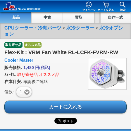
マイページ
カートを見る
検索
新品
中古
買取
自作一式
CPUクーラー・冷却パーツ
>
水冷クーラー
>
水冷オプシ
ョン
取り寄せ品
オススメ品
Flex-Kit : VRM Fan White RL-LCFK-FVRM-RW
Cooler Master
販売価格:
1,480
円
(税込)
ｽﾃｰﾀｽ:
取り寄せ品 オススメ品
在庫目安:
確認後ご連絡
個数:
1
カートに入れる