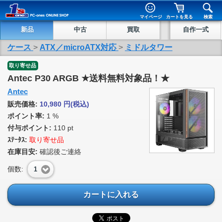
マイページ
カートを見る
検索
新品
中古
買取
自作一式
ケース
>
ATX／microATX対応
>
ミドルタワー
取り寄せ品
Antec P30 ARGB ★送料無料対象品！★
Antec
販売価格:
10,980
円
(税込)
ポイント率:
1 %
付与ポイント:
110 pt
ｽﾃｰﾀｽ:
取り寄せ品
在庫目安:
確認後ご連絡
個数:
1
カートに入れる