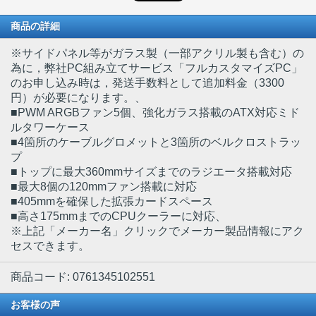
商品の詳細
※サイドパネル等がガラス製（一部アクリル製も含む）の
為に，弊社PC組み立てサービス「フルカスタマイズPC」
のお申し込み時は，発送手数料として追加料金（3300
円）が必要になります。
、
■PWM ARGBファン5個、強化ガラス搭載のATX対応ミド
ルタワーケース
■4箇所のケーブルグロメットと3箇所のベルクロストラッ
プ
■トップに最大360mmサイズまでのラジエータ搭載対応
■最大8個の120mmファン搭載に対応
■405mmを確保した拡張カードスペース
■高さ175mmまでのCPUクーラーに対応、
※上記「メーカー名」クリックでメーカー製品情報にアク
セスできます。
商品コード: 0761345102551
お客様の声