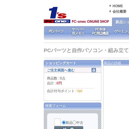
HOME
会社概要
新品シ
サーバー
PC本体
PCパーツ
ゲーミン
用メモリ
PC周辺機器
PCパーツと自作パソコン・組み立てパソ
ショッピングカート
商品の詳細
ご注文画面へ進む
商品数 : 0点
合計 :
0円
合計付与ポイント :
0pt
検索フォーム
新品
中古