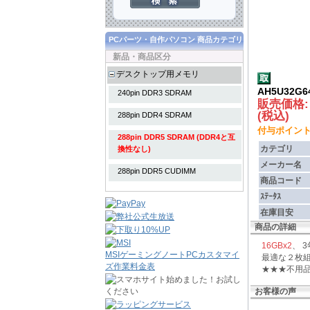
PCパーツ・自作パソコン 商品カテゴリ
新品・商品区分
デスクトップ用メモリ
AH5U32G
240pin DDR3 SDRAM
販売価格
(税込)
288pin DDR4 SDRAM
付与ポイント :
288pin DDR5 SDRAM (DDR4と互
カテゴリ
換性なし)
メーカー名
288pin DDR5 CUDIMM
商品コード
ｽﾃｰﾀｽ
在庫目安
商品の詳細
16GBx2
、 3
MSIゲーミングノートPCカスタマイ
最適な２枚
ズ作業料金表
★★★不用
お客様の声