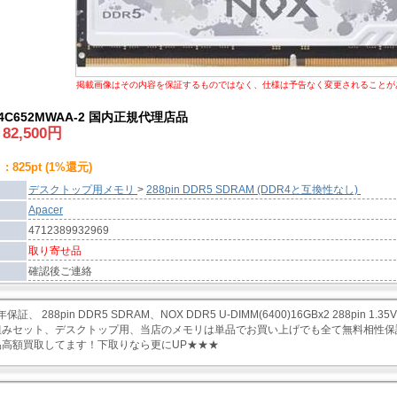
掲載画像はその内容を保証するものではなく、仕様は予告なく変更されることが
64C652MWAA-2 国内正規代理店品
:
82,500
円
 825pt (1%還元)
デスクトップ用メモリ
>
288pin DDR5 SDRAM (DDR4と互換性なし)
Apacer
4712389932969
取り寄せ品
確認後ご連絡
年保証、 288pin DDR5 SDRAM、NOX DDR5 U-DIMM(6400)16GBx2 288pin 1.35V CL
組みセット、デスクトップ用、当店のメモリは単品でお買い上げでも全て無料相性保
品高額買取してます！下取りなら更にUP★★★