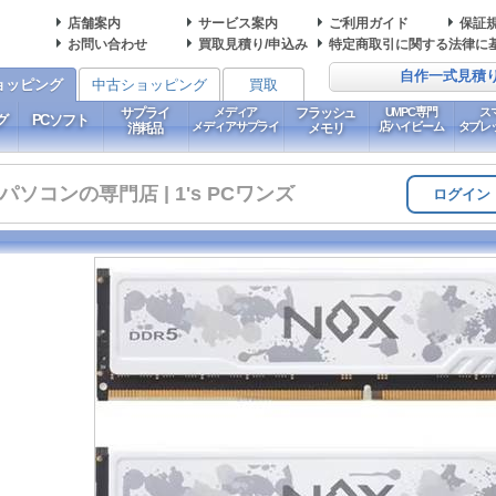
店舗案内
サービス案内
ご利用ガイド
保証
お問い合わせ
買取見積り/申込み
特定商取引に関する法律に
自作一式見積
ョッピング
中古ショッピング
買取
サプライ
メディア
フラッシュ
UMPC専門
ス
グ
PCソフト
メディアサプライ
店ハイビーム
タブレ
消耗品
メモリ
コンの専門店 | 1's PCワンズ
ログイン