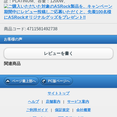
証：PLATINUM、容量：1200W、
商品コード: 4711581492738
お客様の声
レビューを書く
関連商品
ページ最上部へ
PC版ページへ
サイトトップ
ヘルプ
|
店舗案内
|
サービス案内
ご利用ガイド
|
保証規定
|
会社概要