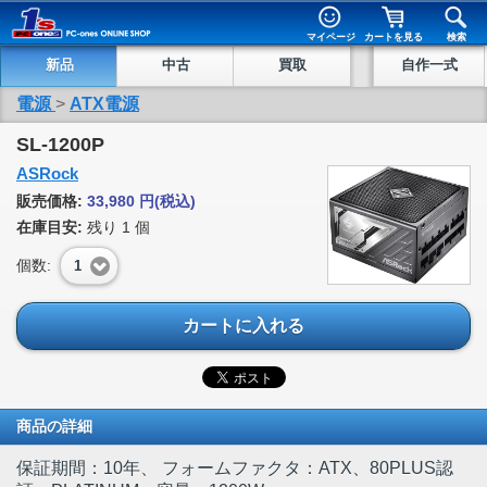
マイページ
カートを見る
検索
新品
中古
買取
自作一式
電源
>
ATX電源
SL-1200P
ASRock
販売価格:
33,980
円
(税込)
在庫目安:
残り
1
個
個数:
1
カートに入れる
商品の詳細
保証期間：10年、 フォームファクタ：ATX、80PLUS認