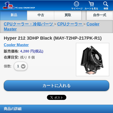
マイページ
カートを見る
検索
新品
中古
買取
自作一式
CPUクーラー・冷却パーツ
>
CPUクーラー
>
Cooler
Master
Hyper 212 3DHP Black (MAY-T2HP-217PK-R1)
Cooler Master
販売価格:
4,280
円
(税込)
在庫目安:
残り
8
個
個数:
1
カートに入れる
商品の詳細