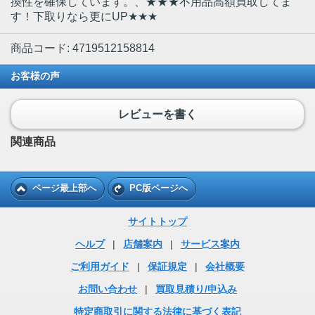
換性を確保しています。、★★★不用品高額買取してま
す！下取りなら更にUP★★★
商品コード: 4719512158814
お客様の声
レビューを書く
関連商品
ページ最上部へ
PC版ページへ
サイトトップ
ヘルプ
|
店舗案内
|
サービス案内
ご利用ガイド
|
保証規定
|
会社概要
お問い合わせ
|
買取見積り/申込み
特定商取引に関する法律に基づく表記