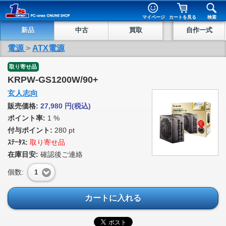
マイページ
カートを見る
検索
新品
中古
買取
自作一式
電源
>
ATX電源
取り寄せ品
KRPW-GS1200W/90+
玄人志向
販売価格:
27,980
円
(税込)
ポイント率:
1 %
付与ポイント:
280 pt
ｽﾃｰﾀｽ:
取り寄せ品
在庫目安:
確認後ご連絡
個数:
1
カートに入れる