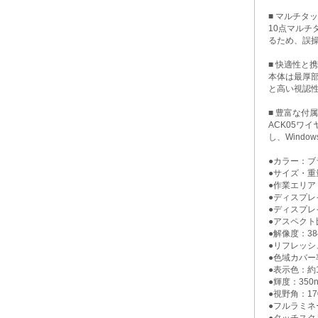
■ マルチタ
10点マルチ
るため、誤
■ 快適性と
本体は最厚部
と高い視認
■ 豊富な付
ACK05ワ
し、Windo
●カラー：ブ
●サイズ・重量：
●作業エリア：3
●ディスプレ
●ディスプレ
●アスペクト
●解像度：384
●リフレッシ
●色域カバー率：
●表示色：約1
●輝度：350ni
●視野角：17
●フルラミネ
●タッチスク