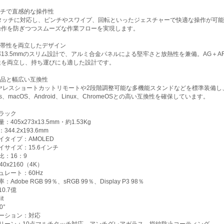
ッチで直感的な操作性
タッチに対応し、ピンチやスワイプ、回転といったジェスチャーで快適な操作が可能で
操作を防ぎつつスムーズな作業フローを実現します。
携帯性を両立したデザイン
13.5mmのスリム設計で、アルミ合金パネルによる堅牢さと放熱性を兼備。AG＋
性を両立し、持ち運びにも適した設計です。
属品と幅広い互換性
イヤレスショートカットリモートや2段階調整可能な多機能スタンドなどを標準装備し、
ws、macOS、Android、Linux、ChromeOSとの高い互換性を確保しています。
ラック
405x273x13.5mm・約1.53Kg
44.2x193.6mm
イタイプ：AMOLED
イサイズ：15.6インチ
比：16：9
0x2160（4K）
ュレート：60Hz
Adobe RGB 99％、sRGB 99％、Display P3 98％
0.7億
t
0°
ーション：対応
リーン：10点マルチタッチ対応、アンチグレアガラス、指紋防止コーティング