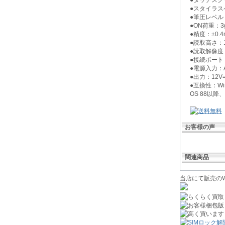
●スタイラス
●筆圧レベル：
●ON荷重：3
●精度：±0.
●読取高さ：
●読取解像度：
●接続ポート：
●電源入力：AC
●出力：12V=
●互換性：Win
OS 88以降
お客様の声
関連商品
当店にて販売のW