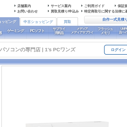
店舗案内
サービス案内
ご利用ガイド
保証
お問い合わせ
買取見積り/申込み
特定商取引に関する法律に
自作一式見積
ョッピング
中古ショッピング
買取
サプライ
メディア
フラッシュ
UM
ゲーミング
PCソフト
メディアサプライ
店ハ
器
消耗品
メモリ
コンの専門店 | 1's PCワンズ
ログイン