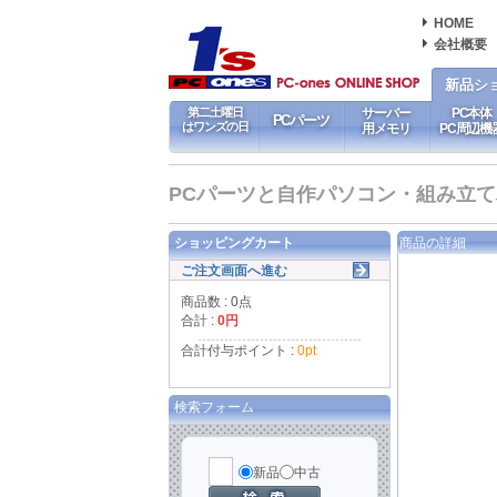
HOME
会社概要
新品シ
第二土曜日
サーバー
PC本体
PCパーツ
はワンズの日
用メモリ
PC周辺機
PCパーツと自作パソコン・組み立てパソ
ショッピングカート
商品の詳細
ご注文画面へ進む
商品数 : 0点
合計 :
0円
合計付与ポイント :
0pt
検索フォーム
新品
中古