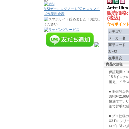
Artist Ult
MSIゲーミングノートPCカスタマイ
販売価格
ズ作業料金表
(税込)
付与ポイント : 
カテゴリ
メーカー名
商品コード
ｽﾃｰﾀｽ
在庫目安
商品の詳細
保証期間：
15.6イン
備え、イラ
■ 圧倒的な
3840×2
快適です。C
細で鮮明な
■ プロ仕様
X3 Pro
ログに近い