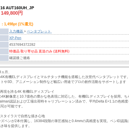
ra 16 AUT160UH_JP
:
149,800
円
1,498pt (1%還元)
入力機器
>
ペンタブレット
XP-Pen
4537694372282
特価品 取り寄せ品 直送のみ (送料無料)
確認後ご連絡
18ヵ月、
チの4K有機ELディスプレイとマルチタッチ機能を搭載した次世代ペンタブレットで
ストや3D、アニメーション制作など幅広い用途でプロの創作活動をサポートします
色再現を誇る4K 有機ELディスプレイ
160の4K解像度と10.7億色の豊かな色表現に対応した、有機ELディスプレイを採
alman認証および工場出荷時キャリブレーション済みで、平均Delta E<1.1の色精
描写が可能です。
のスタイラスで自然な描き心地
シリーズペンが2本付属し、16384段階の筆圧感知と0.4mmの高精度を実現。ペンI
描き味を提供します。