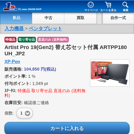
マイページ
カートを見る
検索
新品
中古
買取
自作一式
入力機器
>
ペンタブレット
特価品
取り寄せ品
直送のみ (送料無料)
Artist Pro 19(Gen2) 替え芯セット付属 ARTPP180
UH_JP2
XP-Pen
販売価格:
104,850
円
(税込)
ポイント率:
1 %
付与ポイント:
1,049 pt
ｽﾃｰﾀｽ:
特価品 取り寄せ品 直送のみ (送料無
料)
在庫目安:
確認後ご連絡
個数:
1
カートに入れる