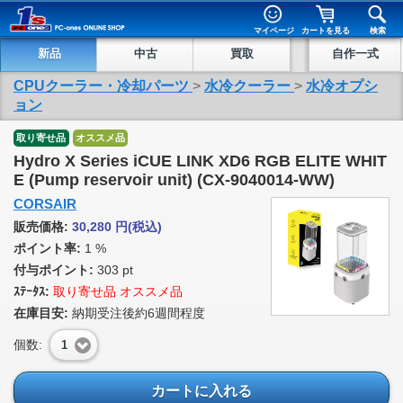
マイページ
カートを見る
検索
新品
中古
買取
自作一式
CPUクーラー・冷却パーツ
>
水冷クーラー
>
水冷オプシ
ョン
取り寄せ品
オススメ品
Hydro X Series iCUE LINK XD6 RGB ELITE WHIT
E (Pump reservoir unit) (CX-9040014-WW)
CORSAIR
販売価格:
30,280
円
(税込)
ポイント率:
1 %
付与ポイント:
303 pt
ｽﾃｰﾀｽ:
取り寄せ品 オススメ品
在庫目安:
納期受注後約6週間程度
個数:
1
カートに入れる