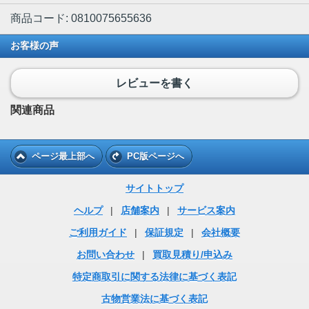
商品コード: 0810075655636
お客様の声
レビューを書く
関連商品
ページ最上部へ
PC版ページへ
サイトトップ
ヘルプ
|
店舗案内
|
サービス案内
ご利用ガイド
|
保証規定
|
会社概要
お問い合わせ
|
買取見積り/申込み
特定商取引に関する法律に基づく表記
古物営業法に基づく表記