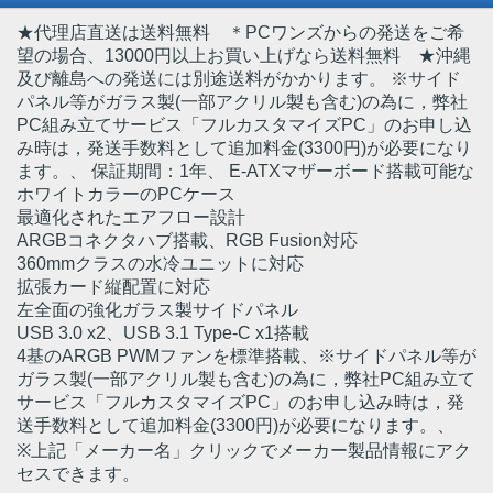
★代理店直送は送料無料 ＊PCワンズからの発送をご希
望の場合、13000円以上お買い上げなら送料無料 ★沖縄
及び離島への発送には別途送料がかかります。 ※サイド
パネル等がガラス製(一部アクリル製も含む)の為に，弊社
PC組み立てサービス「フルカスタマイズPC」のお申し込
み時は，発送手数料として追加料金(3300円)が必要になり
ます。
、 保証期間：1年、 E-ATXマザーボード搭載可能な
ホワイトカラーのPCケース
最適化されたエアフロー設計
ARGBコネクタハブ搭載、RGB Fusion対応
360mmクラスの水冷ユニットに対応
拡張カード縦配置に対応
左全面の強化ガラス製サイドパネル
USB 3.0 x2、USB 3.1 Type-C x1搭載
4基のARGB PWMファンを標準搭載、※サイドパネル等が
ガラス製(一部アクリル製も含む)の為に，弊社PC組み立て
サービス「フルカスタマイズPC」のお申し込み時は，発
送手数料として追加料金(3300円)が必要になります。、
※上記「メーカー名」クリックでメーカー製品情報にアク
セスできます。