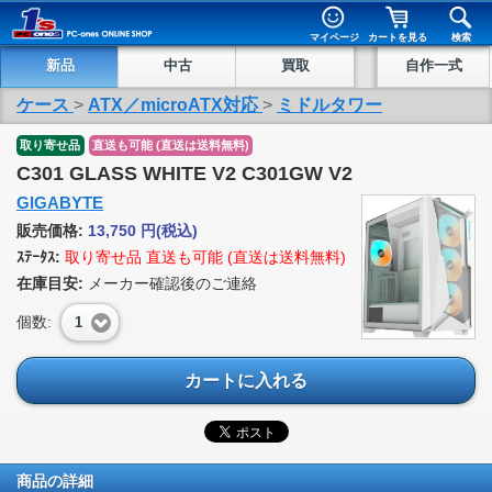
マイページ
カートを見る
検索
新品
中古
買取
自作一式
ケース
>
ATX／microATX対応
>
ミドルタワー
取り寄せ品
直送も可能 (直送は送料無料)
C301 GLASS WHITE V2 C301GW V2
GIGABYTE
販売価格:
13,750
円
(税込)
ｽﾃｰﾀｽ:
取り寄せ品 直送も可能 (直送は送料無料)
在庫目安:
メーカー確認後のご連絡
個数:
1
カートに入れる
商品の詳細