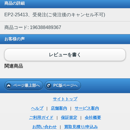
商品の詳細
EP2-25413、受発注(ご発注後のキャンセル不可)
商品コード: 196388489367
お客様の声
レビューを書く
関連商品
ページ最上部へ
PC版ページへ
サイトトップ
ヘルプ
|
店舗案内
|
サービス案内
ご利用ガイド
|
保証規定
|
会社概要
お問い合わせ
|
買取見積り/申込み