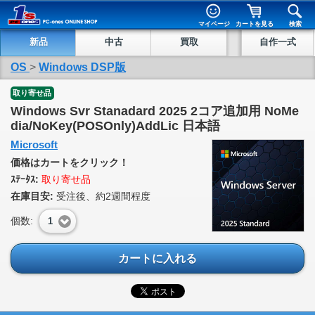
マイページ
カートを見る
検索
新品
中古
買取
自作一式
OS
>
Windows DSP版
取り寄せ品
Windows Svr Stanadard 2025 2コア追加用 NoMe
dia/NoKey(POSOnly)AddLic 日本語
Microsoft
価格はカートをクリック！
ｽﾃｰﾀｽ:
取り寄せ品
在庫目安:
受注後、約2週間程度
個数:
1
カートに入れる