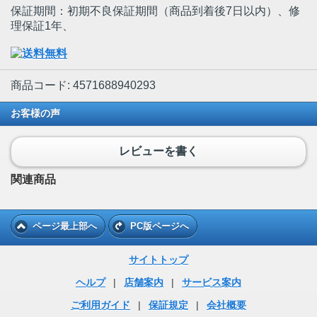
保証期間：初期不良保証期間（商品到着後7日以内）、修
理保証1年、
商品コード: 4571688940293
お客様の声
レビューを書く
関連商品
ページ最上部へ
PC版ページへ
サイトトップ
ヘルプ
|
店舗案内
|
サービス案内
ご利用ガイド
|
保証規定
|
会社概要