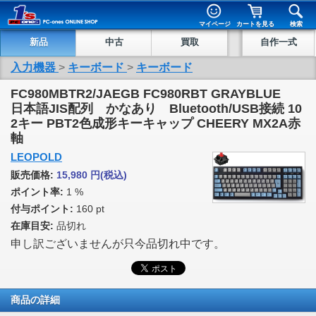
マイページ
カートを見る
検索
新品
中古
買取
自作一式
入力機器
>
キーボード
>
キーボード
FC980MBTR2/JAEGB FC980RBT GRAYBLUE
日本語JIS配列 かなあり Bluetooth/USB接続 10
2キー PBT2色成形キーキャップ CHEERY MX2A赤
軸
LEOPOLD
販売価格:
15,980
円
(税込)
ポイント率:
1 %
付与ポイント:
160 pt
在庫目安:
品切れ
申し訳ございませんが只今品切れ中です。
商品の詳細