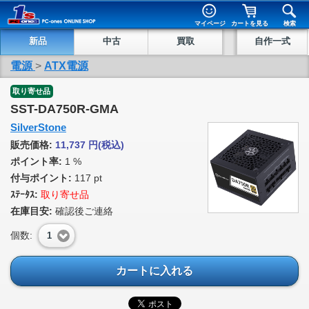
マイページ
カートを見る
検索
新品
中古
買取
自作一式
電源
>
ATX電源
取り寄せ品
SST-DA750R-GMA
SilverStone
販売価格:
11,737
円
(税込)
ポイント率:
1 %
付与ポイント:
117 pt
ｽﾃｰﾀｽ:
取り寄せ品
在庫目安:
確認後ご連絡
個数:
1
カートに入れる