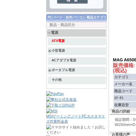
PCパーツ・自作パソコン 商品カテゴリ
新品・商品区分
電源
ATX電源
小型電源
MAG A650
ACアダプタ電源
販売価格
(税込)
ポータブル電源
カテゴリ
その他
メーカー名
商品コード
ｽﾃｰﾀｽ
在庫目安
商品の詳細
MSIゲーミングノートPCカスタマイ
保証期間：5
ズ作業料金表
W150mm×D
お客様の声