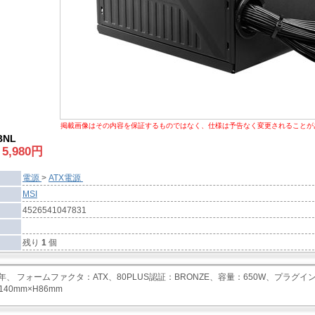
掲載画像はその内容を保証するものではなく、仕様は予告なく変更されることが
BNL
:
5,980
円
電源
>
ATX電源
MSI
4526541047831
残り
1
個
年、 フォームファクタ：ATX、80PLUS認証：BRONZE、容量：650W、プラグ
140mm×H86mm