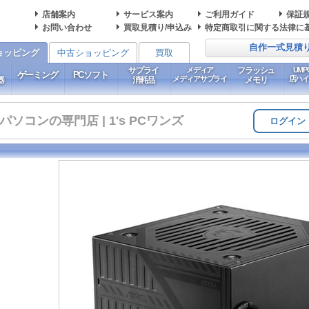
店舗案内
サービス案内
ご利用ガイド
保証
お問い合わせ
買取見積り/申込み
特定商取引に関する法律に
自作一式見積
ョッピング
中古ショッピング
買取
サプライ
メディア
フラッシュ
UM
ゲーミング
PCソフト
メディアサプライ
店ハ
器
消耗品
メモリ
コンの専門店 | 1's PCワンズ
ログイン