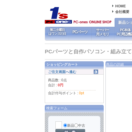
HOME
会社概要
新品シ
第二土曜日
サーバー
PC本体
PCパーツ
はワンズの日
用メモリ
PC周辺機
PCパーツと自作パソコン・組み立てパソ
ショッピングカート
商品の詳細
ご注文画面へ進む
商品数 : 0点
合計 :
0円
合計付与ポイント :
0pt
検索フォーム
新品
中古