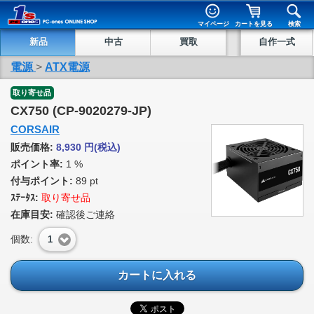
マイページ
カートを見る
検索
新品
中古
買取
自作一式
電源
>
ATX電源
取り寄せ品
CX750 (CP-9020279-JP)
CORSAIR
販売価格:
8,930
円
(税込)
ポイント率:
1 %
付与ポイント:
89 pt
ｽﾃｰﾀｽ:
取り寄せ品
在庫目安:
確認後ご連絡
個数:
1
カートに入れる