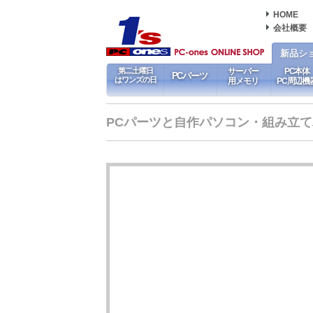
HOME
会社概要
新品シ
第二土曜日
サーバー
PC本体
PCパーツ
はワンズの日
用メモリ
PC周辺機
PCパーツと自作パソコン・組み立てパソ