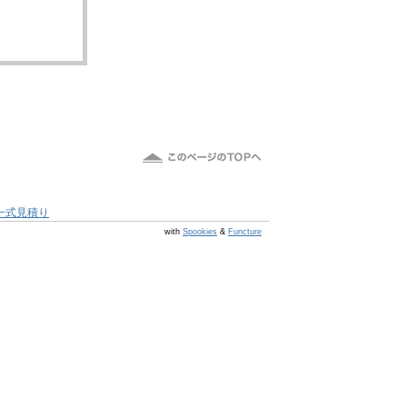
一式見積り
@s6 v v4.0.1
with
Spookies
&
Functure