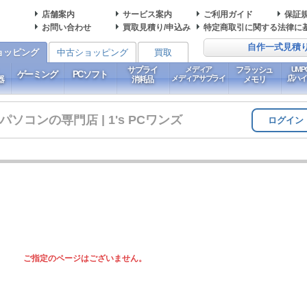
店舗案内
サービス案内
ご利用ガイド
保証
お問い合わせ
買取見積り/申込み
特定商取引に関する法律に
自作一式見積
ョッピング
中古ショッピング
買取
サプライ
メディア
フラッシュ
UM
ゲーミング
PCソフト
メディアサプライ
店ハ
器
消耗品
メモリ
コンの専門店 | 1's PCワンズ
ログイン
ご指定のページはございません。