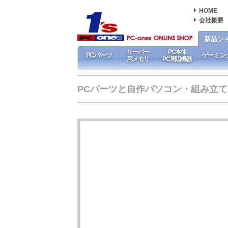
HOME
会社概要
新品シ
サーバー
PC本体
PCパーツ
ゲーミン
用メモリ
PC周辺機器
PCパーツと自作パソコン・組み立てパソ