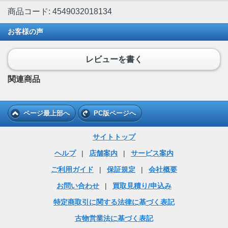
商品コード: 4549032018134
お客様の声
レビューを書く
関連商品
ページ最上部へ
PC版ページへ
サイトトップ
ヘルプ
|
店舗案内
|
サービス案内
ご利用ガイド
|
保証規定
|
会社概要
お問い合わせ
|
買取見積り/申込み
特定商取引に関する法律に基づく表記
古物営業法に基づく表記