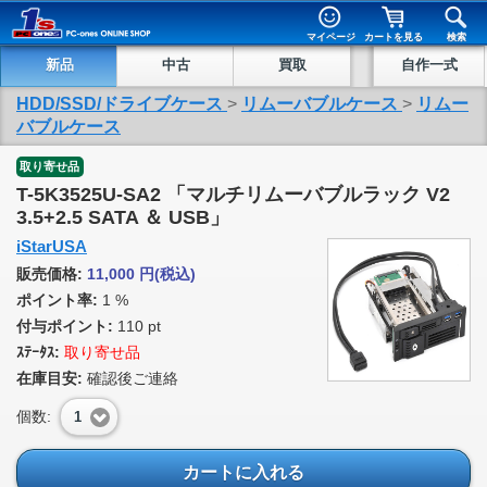
マイページ
カートを見る
検索
新品
中古
買取
自作一式
HDD/SSD/ドライブケース
>
リムーバブルケース
>
リムー
バブルケース
取り寄せ品
T-5K3525U-SA2 「マルチリムーバブルラック V2
3.5+2.5 SATA ＆ USB」
iStarUSA
販売価格:
11,000
円
(税込)
ポイント率:
1 %
付与ポイント:
110 pt
ｽﾃｰﾀｽ:
取り寄せ品
在庫目安:
確認後ご連絡
個数:
1
カートに入れる