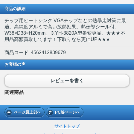
商品の詳細
チップ用ヒートシンク VGAチップなどの熱暴走対策に最
適。高純度アルミで高い放熱効果。熱伝導シール付。
W38×D38×H20mm。※YH-3820A型番変更品、★★★不
用品高額買取してます！下取りなら更にUP★★★
商品コード: 4562412839679
お客様の声
レビューを書く
関連商品
ページ最上部へ
PC版ページへ
サイトトップ