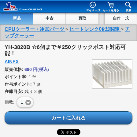
マイページ
カートを見る
検索
新品
中古
買取
自作一式
CPUクーラー・冷却パーツ
>
ヒートシンク/冷却関連
>
チ
ップクーラー
YH-3820B ☆6個まで￥250クリックポスト対応可
能！
AINEX
販売価格:
690
円
(税込)
ポイント率:
1 %
付与ポイント:
7 pt
在庫目安:
残り
3
個
個数:
1
カートに入れる