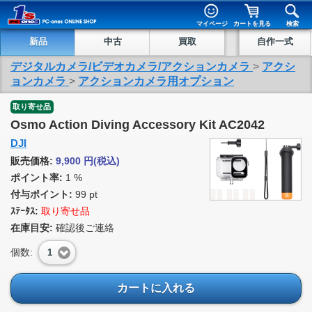
マイページ
カートを見る
検索
新品
中古
買取
自作一式
デジタルカメラ/ビデオカメラ/アクションカメラ
>
アクシ
ョンカメラ
>
アクションカメラ用オプション
取り寄せ品
Osmo Action Diving Accessory Kit AC2042
DJI
販売価格:
9,900
円
(税込)
ポイント率:
1 %
付与ポイント:
99 pt
ｽﾃｰﾀｽ:
取り寄せ品
在庫目安:
確認後ご連絡
個数:
1
カートに入れる