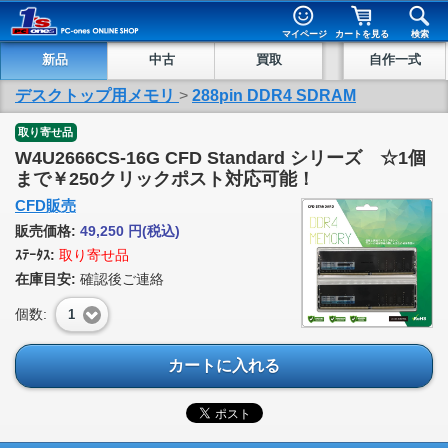
マイページ
カートを見る
検索
新品
中古
買取
自作一式
デスクトップ用メモリ
>
288pin DDR4 SDRAM
取り寄せ品
W4U2666CS-16G CFD Standard シリーズ ☆1個
まで￥250クリックポスト対応可能！
CFD販売
販売価格:
49,250
円
(税込)
ｽﾃｰﾀｽ:
取り寄せ品
在庫目安:
確認後ご連絡
個数:
1
カートに入れる