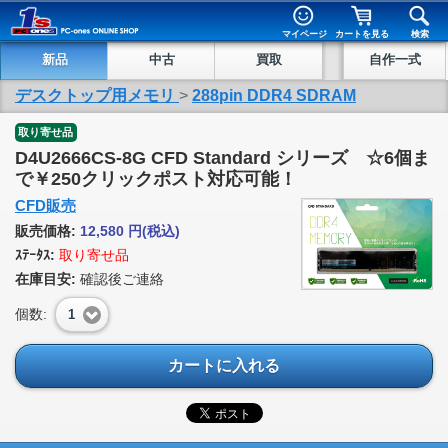
マイページ
カートを見る
検索
新品
中古
買取
自作一式
デスクトップ用メモリ
>
288pin DDR4 SDRAM
取り寄せ品
D4U2666CS-8G CFD Standard シリーズ ☆6個ま
で￥250クリックポスト対応可能！
CFD販売
販売価格:
12,580
円
(税込)
ｽﾃｰﾀｽ:
取り寄せ品
在庫目安:
確認後ご連絡
個数:
1
カートに入れる