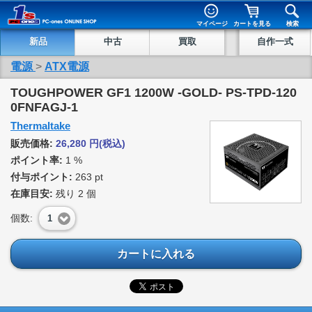
マイページ
カートを見る
検索
新品
中古
買取
自作一式
電源
>
ATX電源
TOUGHPOWER GF1 1200W -GOLD- PS-TPD-120
0FNFAGJ-1
Thermaltake
販売価格:
26,280
円
(税込)
ポイント率:
1 %
付与ポイント:
263 pt
在庫目安:
残り
2
個
個数:
1
カートに入れる