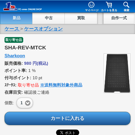
マイページ
カートを見る
検索
新品
中古
買取
自作一式
ケース
>
ケースオプション
取り寄せ品
SHA-REV-MTCK
Sharkoon
販売価格:
980
円
(税込)
ポイント率:
1 %
付与ポイント:
10 pt
ｽﾃｰﾀｽ:
取り寄せ品
※送料無料対象外商品
在庫目安:
確認後ご連絡
個数:
1
カートに入れる