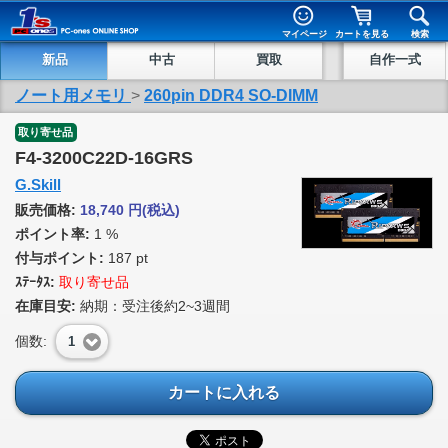
マイページ
カートを見る
検索
新品
中古
買取
自作一式
ノート用メモリ
>
260pin DDR4 SO-DIMM
取り寄せ品
F4-3200C22D-16GRS
G.Skill
販売価格:
18,740
円
(税込)
ポイント率:
1 %
付与ポイント:
187 pt
ｽﾃｰﾀｽ:
取り寄せ品
在庫目安:
納期：受注後約2~3週間
個数:
1
カートに入れる