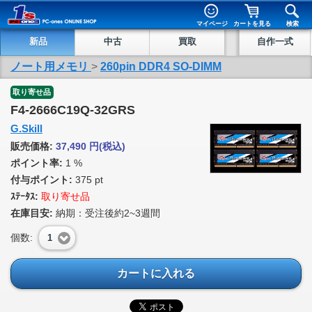
マイページ
カートを見る
検索
新品
中古
買取
自作一式
ノート用メモリ
>
260pin DDR4 SO-DIMM
取り寄せ品
F4-2666C19Q-32GRS
G.Skill
販売価格:
37,490
円
(税込)
ポイント率:
1 %
付与ポイント:
375 pt
ｽﾃｰﾀｽ:
取り寄せ品
在庫目安:
納期：受注後約2~3週間
個数:
1
カートに入れる